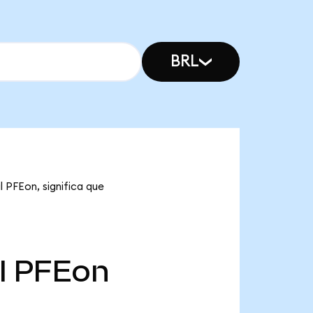
BRL
l PFEon, significa que
l
PFEon