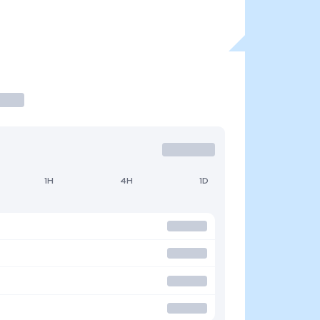
1H
4H
1D