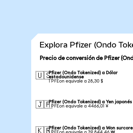
Explora Pfizer (Ondo To
Precio de conversión de Pfizer (On
Pfizer (Ondo Tokenized) a Dólar
🇺🇸
estadounidense
1 PFEon equivale a 28,30 $
Pfizer (Ondo Tokenized) a Yen japonés
🇯🇵
1 PFEon equivale a 4466,01 ¥
Pfizer (Ondo Tokenized) a Won surcor
🇰🇷
1 PFEon equivale a 39.844,46 ₩