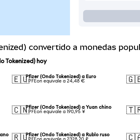
kenized) convertido a monedas popu
do Tokenized) hoy
Pfizer (Ondo Tokenized) a Euro
🇪🇺
🇬
1 PFEon equivale a 24,48 €
Pfizer (Ondo Tokenized) a Yuan chino
🇨🇳
🇹
1 PFEon equivale a 190,95 ¥
eano
Pfizer (Ondo Tokenized) a Rublo ruso
🇷🇺
🇨
1 PFEon equivale a 2328,20 ₽