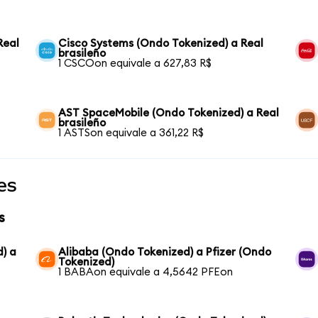
Real
Cisco Systems (Ondo Tokenized) a Real
brasileño
1 CSCOon equivale a 627,83 R$
AST SpaceMobile (Ondo Tokenized) a Real
brasileño
1 ASTSon equivale a 361,22 R$
es
s
) a
Alibaba (Ondo Tokenized) a Pfizer (Ondo
Tokenized)
1 BABAon equivale a 4,5642 PFEon