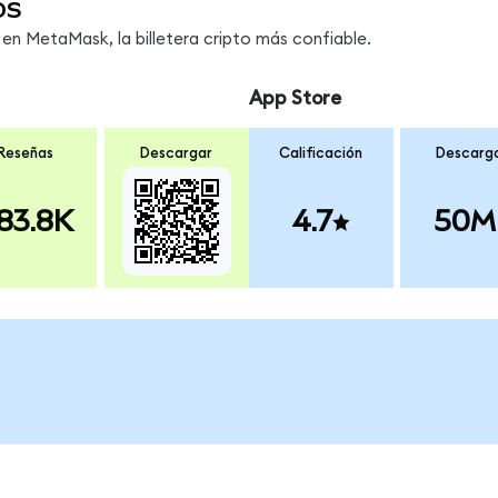
os
n MetaMask, la billetera cripto más confiable.
App Store
Reseñas
Descargar
Calificación
Descarg
83.8K
4.7
50M