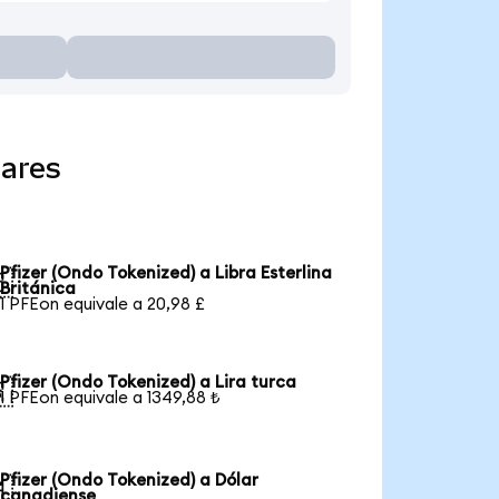
lares
Pfizer (Ondo Tokenized) a Libra Esterlina

Británica
1 PFEon equivale a 20,98 £
Pfizer (Ondo Tokenized) a Lira turca

1 PFEon equivale a 1349,88 ₺
Pfizer (Ondo Tokenized) a Dólar

canadiense