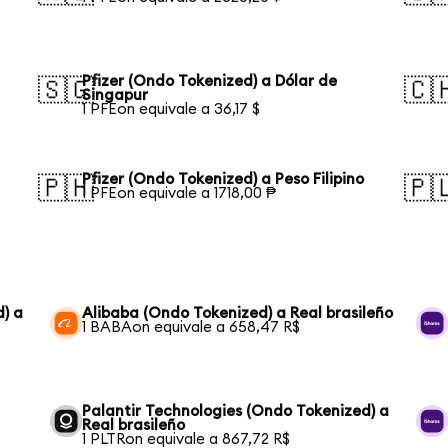
Pfizer (Ondo Tokenized) a Dólar de
🇸🇬
🇨
Singapur
1 PFEon equivale a 36,17 $
Pfizer (Ondo Tokenized) a Peso Filipino
🇵🇭
🇵
1 PFEon equivale a 1718,00 ₱
) a
Alibaba (Ondo Tokenized) a Real brasileño
1 BABAon equivale a 658,47 R$
Palantir Technologies (Ondo Tokenized) a
Real brasileño
1 PLTRon equivale a 867,72 R$