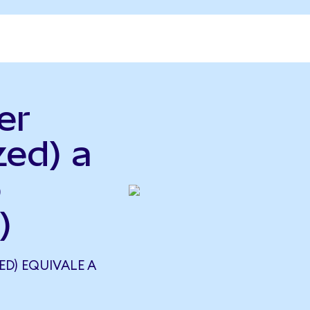
er
zed) a
o
)
ED) EQUIVALE A