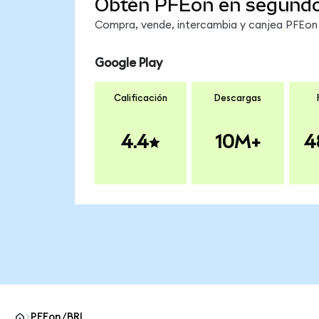
Obtén PFEon en segund
Compra, vende, intercambia y canjea PFEon e
Google Play
Calificación
Descargas
4.4
10M+
4
PFEon/BRL