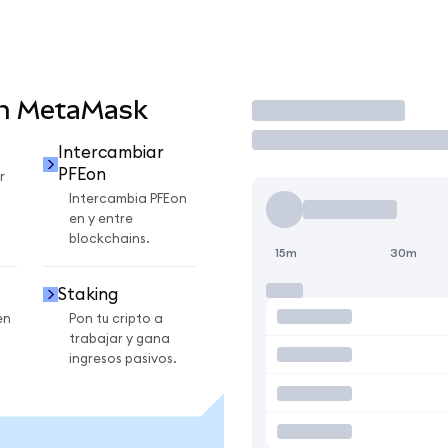
en MetaMask
Operar
Intercambiar
PFEon
r
Intercambia PFEon
en y entre
blockchains.
15m
30m
Staking
en
Pon tu cripto a
trabajar y gana
ingresos pasivos.