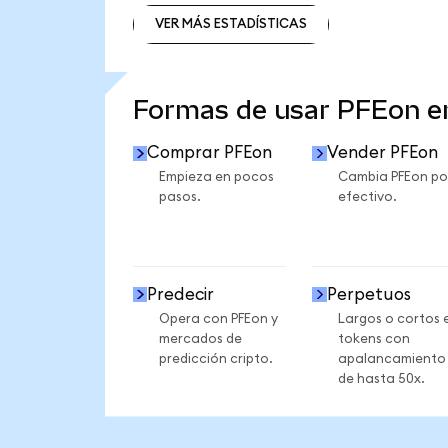
VER MÁS ESTADÍSTICAS
VER MÁS ESTADÍSTICAS
Formas de usar PFEon 
Comprar PFEon
Vender PFEon
Empieza en pocos
Cambia PFEon po
pasos.
efectivo.
Predecir
Perpetuos
Opera con PFEon y
Largos o cortos 
mercados de
tokens con
predicción cripto.
apalancamiento
de hasta 50x.