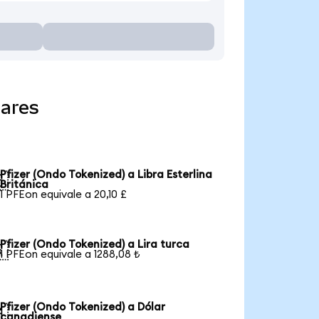
lares
Pfizer (Ondo Tokenized) a Libra Esterlina

Británica
1 PFEon equivale a 20,10 £
Pfizer (Ondo Tokenized) a Lira turca

1 PFEon equivale a 1288,08 ₺
Pfizer (Ondo Tokenized) a Dólar

canadiense