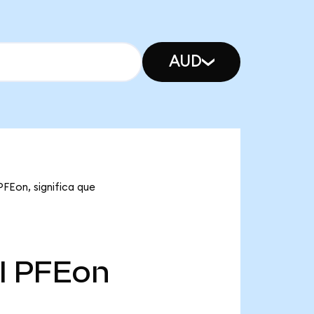
AUD
PFEon, significa que
l
PFEon