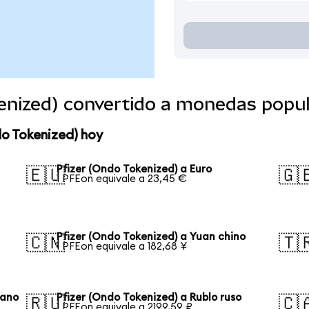
kenized) convertido a monedas popu
do Tokenized) hoy
Pfizer (Ondo Tokenized) a Euro
🇪🇺
🇬
1 PFEon equivale a 23,45 €
Pfizer (Ondo Tokenized) a Yuan chino
🇨🇳
🇹
1 PFEon equivale a 182,68 ¥
eano
Pfizer (Ondo Tokenized) a Rublo ruso
🇷🇺
🇨
1 PFEon equivale a 2199,59 ₽