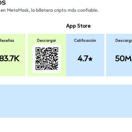
os
n MetaMask, la billetera cripto más confiable.
App Store
Reseñas
Descargar
Calificación
Descarg
83.7K
4.7
50M