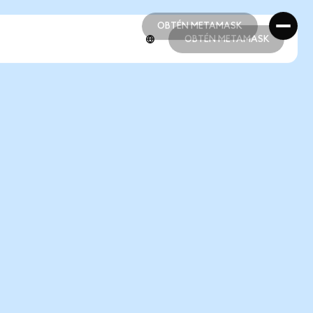
OBTÉN METAMASK
OBTÉN METAMASK
OBTÉN METAMASK
OBTÉN METAMASK