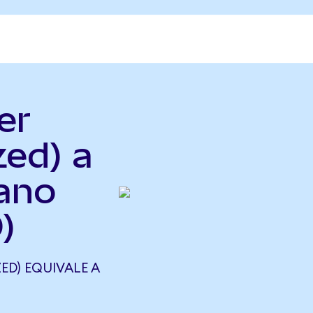
er
zed) a
iano
)
ED) EQUIVALE A