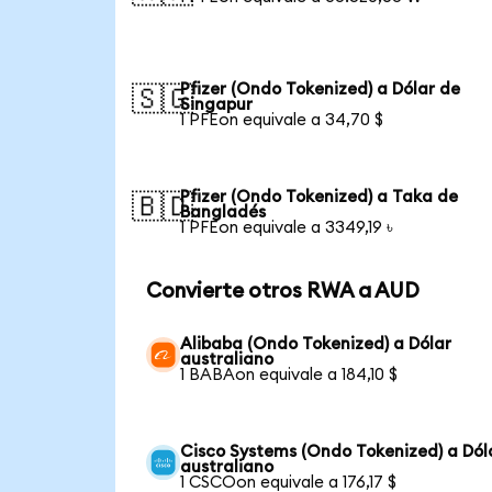
Pfizer (Ondo Tokenized) a Dólar de
🇸🇬
Singapur
1 PFEon equivale a 34,70 $
Pfizer (Ondo Tokenized) a Taka de
🇧🇩
Bangladés
1 PFEon equivale a 3349,19 ৳
Convierte otros RWA a AUD
Alibaba (Ondo Tokenized) a Dólar
australiano
1 BABAon equivale a 184,10 $
Cisco Systems (Ondo Tokenized) a Dól
australiano
1 CSCOon equivale a 176,17 $