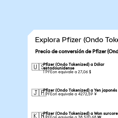
Explora Pfizer (Ondo To
Precio de conversión de Pfizer (On
Pfizer (Ondo Tokenized) a Dólar
🇺🇸
estadounidense
1 PFEon equivale a 27,06 $
Pfizer (Ondo Tokenized) a Yen japonés
🇯🇵
1 PFEon equivale a 4272,59 ¥
Pfizer (Ondo Tokenized) a Won surcor
🇰🇷
1 PFEon equivale a 38.520,68 ₩