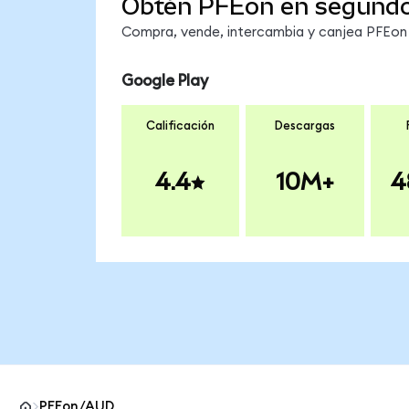
Obtén PFEon en segund
Compra, vende, intercambia y canjea PFEon e
Google Play
Calificación
Descargas
4.4
10M+
4
PFEon/AUD