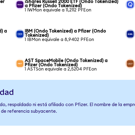
er
iShares Russell 2000 ETF (Ondo Tokenized)
a Pfizer (Ondo Tokenized)
1 IWMon equivale a 11,2112 PFEon
) a
IBM (Ondo Tokenized) a Pfizer (Ondo
Tokenized)
1 IBMon equivale a 8,9402 PFEon
AST SpaceMobile (Ondo Tokenized) a
Pfizer (Ondo Tokenized)
1 ASTSon equivale a 2,5204 PFEon
idad
o, respaldado ni está afiliado con Pfizer. El nombre de la empr
o de referencia subyacente.