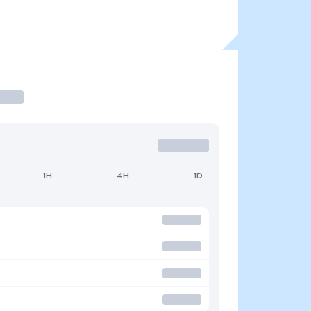
1H
4H
1D