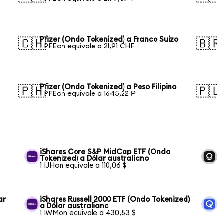
Pfizer (Ondo Tokenized) a Franco Suizo
🇨🇭
🇧
1 PFEon equivale a 21,91 CHF
Pfizer (Ondo Tokenized) a Peso Filipino
🇵🇭
🇵
1 PFEon equivale a 1645,22 ₱
iShares Core S&P MidCap ETF (Ondo
Tokenized) a Dólar australiano
1 IJHon equivale a 110,06 $
ar
iShares Russell 2000 ETF (Ondo Tokenized)
a Dólar australiano
1 IWMon equivale a 430,83 $