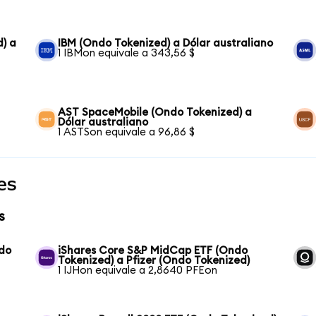
) a
IBM (Ondo Tokenized) a Dólar australiano
1 IBMon equivale a 343,56 $
AST SpaceMobile (Ondo Tokenized) a
Dólar australiano
1 ASTSon equivale a 96,86 $
es
s
ndo
iShares Core S&P MidCap ETF (Ondo
Tokenized) a Pfizer (Ondo Tokenized)
1 IJHon equivale a 2,8640 PFEon