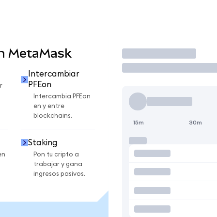
en MetaMask
Operar
Intercambiar
PFEon
r
Intercambia PFEon
en y entre
blockchains.
15m
30m
Staking
en
Pon tu cripto a
trabajar y gana
ingresos pasivos.