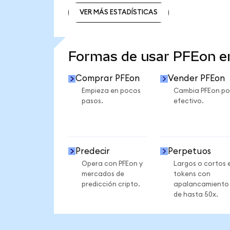
VER MÁS ESTADÍSTICAS
VER MÁS ESTADÍSTICAS
Formas de usar PFEon 
Comprar PFEon
Vender PFEon
Empieza en pocos
Cambia PFEon po
pasos.
efectivo.
Predecir
Perpetuos
Opera con PFEon y
Largos o cortos 
mercados de
tokens con
predicción cripto.
apalancamiento
de hasta 50x.