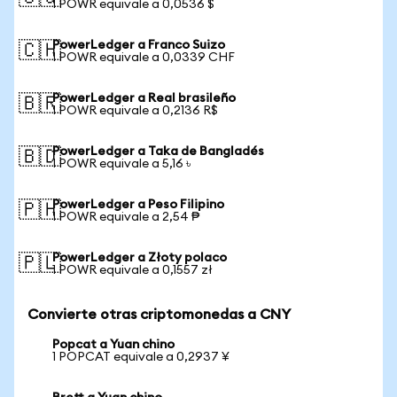
1 POWR equivale a 0,0536 $
PowerLedger a Franco Suizo
🇨🇭
1 POWR equivale a 0,0339 CHF
PowerLedger a Real brasileño
🇧🇷
1 POWR equivale a 0,2136 R$
PowerLedger a Taka de Bangladés
🇧🇩
1 POWR equivale a 5,16 ৳
PowerLedger a Peso Filipino
🇵🇭
1 POWR equivale a 2,54 ₱
PowerLedger a Złoty polaco
🇵🇱
1 POWR equivale a 0,1557 zł
Convierte otras criptomonedas a CNY
Popcat a Yuan chino
1 POPCAT equivale a 0,2937 ¥