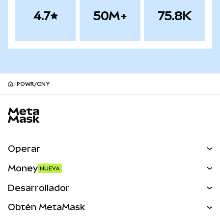
4.7
50M+
75.8K
POWR/CNY
Pie de página del sitio MetaMask
Operar
Canjear
Money
NUEVA
Predecir
NUEVA
Comprar
Desarrollador
Perps
NUEVA
Tarjeta
Ver los documentos
Obtén MetaMask
Activos del mundo real
mUSD
NUEVA
Panel
Obtén Metamask