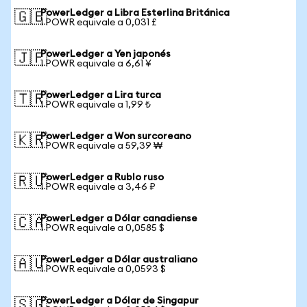
PowerLedger a Libra Esterlina Británica
🇬🇧
1 POWR equivale a 0,031 £
PowerLedger a Yen japonés
🇯🇵
1 POWR equivale a 6,61 ¥
PowerLedger a Lira turca
🇹🇷
1 POWR equivale a 1,99 ₺
PowerLedger a Won surcoreano
🇰🇷
1 POWR equivale a 59,39 ₩
PowerLedger a Rublo ruso
🇷🇺
1 POWR equivale a 3,46 ₽
PowerLedger a Dólar canadiense
🇨🇦
1 POWR equivale a 0,0585 $
PowerLedger a Dólar australiano
🇦🇺
1 POWR equivale a 0,0593 $
PowerLedger a Dólar de Singapur
🇸🇬