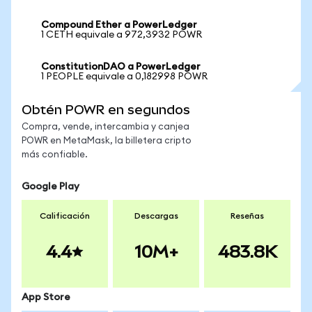
Compound Ether a PowerLedger
1 CETH equivale a 972,3932 POWR
ConstitutionDAO a PowerLedger
1 PEOPLE equivale a 0,182998 POWR
Obtén POWR en segundos
Compra, vende, intercambia y canjea
POWR en MetaMask, la billetera cripto
más confiable.
Google Play
Calificación
Descargas
Reseñas
4.4
10M+
483.8K
App Store