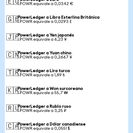
🇪🇺
1 POWR equivale a 0,0342 €
PowerLedger a Libra Esterlina Británica
🇬🇧
1 POWR equivale a 0,0293 £
PowerLedger a Yen japonés
🇯🇵
1 POWR equivale a 6,23 ¥
PowerLedger a Yuan chino
🇨🇳
1 POWR equivale a 0,2667 ¥
PowerLedger a Lira turca
🇹🇷
1 POWR equivale a 1,89 ₺
PowerLedger a Won surcoreano
🇰🇷
1 POWR equivale a 55,7 ₩
PowerLedger a Rublo ruso
🇷🇺
1 POWR equivale a 3,25 ₽
PowerLedger a Dólar canadiense
🇨🇦
1 POWR equivale a 0,0551 $