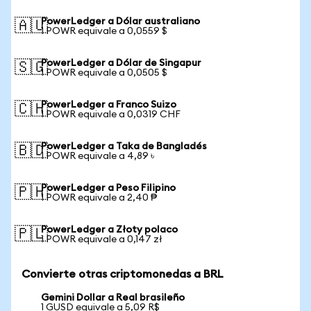
PowerLedger a Dólar australiano
🇦🇺
1 POWR equivale a 0,0559 $
PowerLedger a Dólar de Singapur
🇸🇬
1 POWR equivale a 0,0505 $
PowerLedger a Franco Suizo
🇨🇭
1 POWR equivale a 0,0319 CHF
PowerLedger a Taka de Bangladés
🇧🇩
1 POWR equivale a 4,89 ৳
PowerLedger a Peso Filipino
🇵🇭
1 POWR equivale a 2,40 ₱
PowerLedger a Złoty polaco
🇵🇱
1 POWR equivale a 0,147 zł
Convierte otras criptomonedas a BRL
Gemini Dollar a Real brasileño
1 GUSD equivale a 5,09 R$