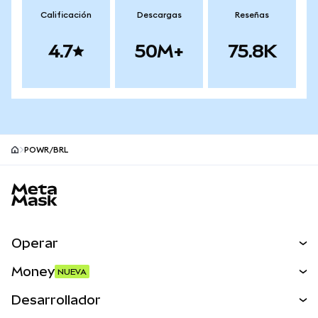
Calificación
Descargas
Reseñas
4.7
50M+
75.8K
POWR/BRL
Pie de página del sitio MetaMask
Operar
Canjear
Money
NUEVA
Predecir
NUEVA
Comprar
Desarrollador
Perps
NUEVA
Tarjeta
Ver los documentos