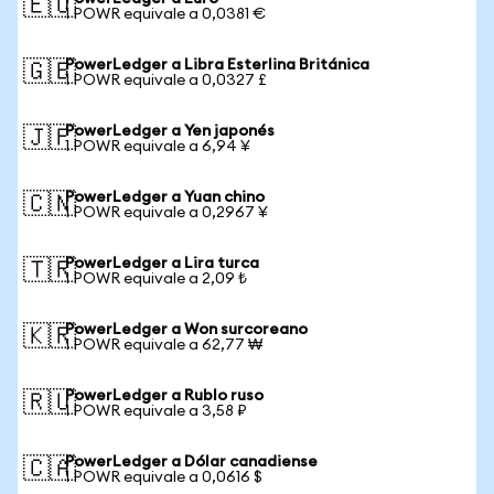
🇪🇺
1 POWR equivale a 0,0381 €
PowerLedger a Libra Esterlina Británica
🇬🇧
1 POWR equivale a 0,0327 £
PowerLedger a Yen japonés
🇯🇵
1 POWR equivale a 6,94 ¥
PowerLedger a Yuan chino
🇨🇳
1 POWR equivale a 0,2967 ¥
PowerLedger a Lira turca
🇹🇷
1 POWR equivale a 2,09 ₺
PowerLedger a Won surcoreano
🇰🇷
1 POWR equivale a 62,77 ₩
PowerLedger a Rublo ruso
🇷🇺
1 POWR equivale a 3,58 ₽
PowerLedger a Dólar canadiense
🇨🇦
1 POWR equivale a 0,0616 $