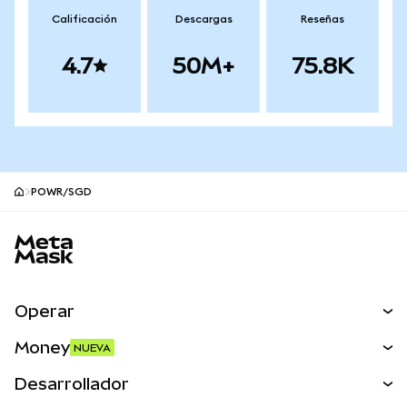
Calificación
Descargas
Reseñas
4.7
50M+
75.8K
POWR/SGD
Pie de página del sitio MetaMask
Operar
Canjear
Money
NUEVA
Predecir
NUEVA
Comprar
Desarrollador
Perps
NUEVA
Tarjeta
Ver los documentos