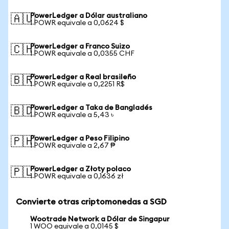
PowerLedger a Dólar australiano
🇦🇺
1 POWR equivale a 0,0624 $
PowerLedger a Franco Suizo
🇨🇭
1 POWR equivale a 0,0355 CHF
PowerLedger a Real brasileño
🇧🇷
1 POWR equivale a 0,2251 R$
PowerLedger a Taka de Bangladés
🇧🇩
1 POWR equivale a 5,43 ৳
PowerLedger a Peso Filipino
🇵🇭
1 POWR equivale a 2,67 ₱
PowerLedger a Złoty polaco
🇵🇱
1 POWR equivale a 0,1636 zł
Convierte otras criptomonedas a SGD
Wootrade Network a Dólar de Singapur
1 WOO equivale a 0,0145 $