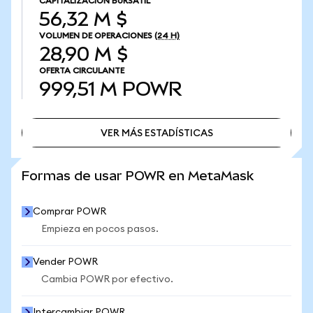
CAPITALIZACIÓN BURSÁTIL
56,32 M $
VOLUMEN DE OPERACIONES
(24 H)
28,90 M $
OFERTA CIRCULANTE
999,51 M
POWR
VER MÁS ESTADÍSTICAS
VER MÁS ESTADÍSTICAS
Formas de usar POWR en MetaMask
Comprar POWR
Empieza en pocos pasos.
Vender POWR
Cambia POWR por efectivo.
Intercambiar POWR