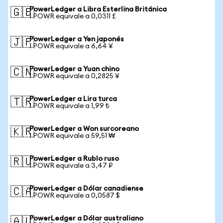
PowerLedger a Libra Esterlina Británica
🇬🇧
1 POWR equivale a 0,0311 £
PowerLedger a Yen japonés
🇯🇵
1 POWR equivale a 6,64 ¥
PowerLedger a Yuan chino
🇨🇳
1 POWR equivale a 0,2825 ¥
PowerLedger a Lira turca
🇹🇷
1 POWR equivale a 1,99 ₺
PowerLedger a Won surcoreano
🇰🇷
1 POWR equivale a 59,51 ₩
PowerLedger a Rublo ruso
🇷🇺
1 POWR equivale a 3,47 ₽
PowerLedger a Dólar canadiense
🇨🇦
1 POWR equivale a 0,0587 $
PowerLedger a Dólar australiano
🇦🇺