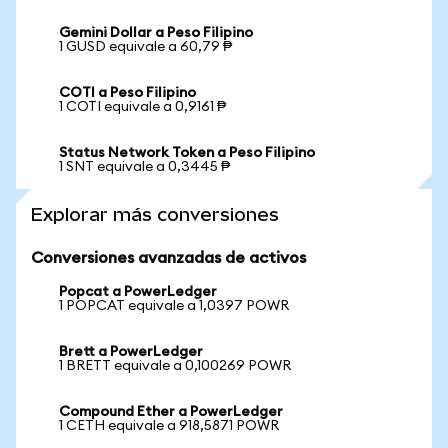
Gemini Dollar a Peso Filipino
1 GUSD equivale a 60,79 ₱
COTI a Peso Filipino
1 COTI equivale a 0,9161 ₱
Status Network Token a Peso Filipino
1 SNT equivale a 0,3445 ₱
Explorar más conversiones
Conversiones avanzadas de activos
Popcat a PowerLedger
1 POPCAT equivale a 1,0397 POWR
Brett a PowerLedger
1 BRETT equivale a 0,100269 POWR
Compound Ether a PowerLedger
1 CETH equivale a 918,5871 POWR