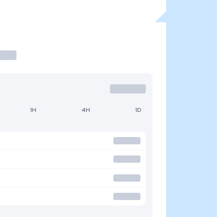
1H
4H
1D