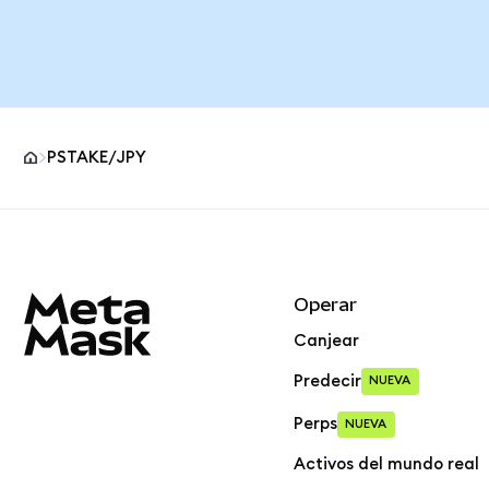
PSTAKE/JPY
Pie de página del sitio MetaMask
Operar
Canjear
Predecir
NUEVA
Perps
NUEVA
Activos del mundo real