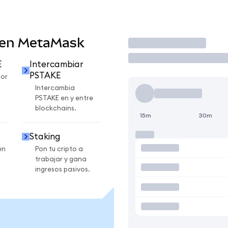
 en MetaMask
Operar
E
Intercambiar
PSTAKE
por
Intercambia
PSTAKE en y entre
blockchains.
15m
30m
Staking
en
Pon tu cripto a
trabajar y gana
ingresos pasivos.