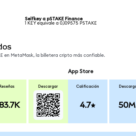
Selfkey a pSTAKE Finance
1 KEY equivale a 0,109575 PSTAKE
dos
 en MetaMask, la billetera cripto más confiable.
App Store
Reseñas
Descargar
Calificación
Descarg
83.7K
4.7
50M