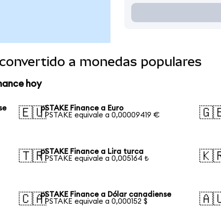
convertido a monedas populares
nance hoy
se
pSTAKE Finance a Euro
🇪🇺
🇬
1 PSTAKE equivale a 0,00009419 €
pSTAKE Finance a Lira turca
🇹🇷
🇰
1 PSTAKE equivale a 0,005164 ₺
pSTAKE Finance a Dólar canadiense
🇨🇦
🇦
1 PSTAKE equivale a 0,000152 $