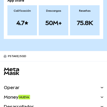
App Store
Calificación
Descargas
Reseñas
4.7
50M+
75.8K
PSTAKE/SGD
Pie de página del sitio MetaMask
Operar
Canjear
Money
NUEVA
Predecir
NUEVA
Comprar
Desarrollador