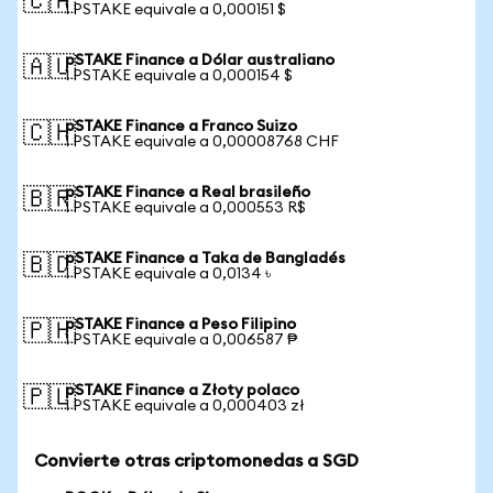
🇨🇦
1 PSTAKE equivale a 0,000151 $
pSTAKE Finance a Dólar australiano
🇦🇺
1 PSTAKE equivale a 0,000154 $
pSTAKE Finance a Franco Suizo
🇨🇭
1 PSTAKE equivale a 0,00008768 CHF
pSTAKE Finance a Real brasileño
🇧🇷
1 PSTAKE equivale a 0,000553 R$
pSTAKE Finance a Taka de Bangladés
🇧🇩
1 PSTAKE equivale a 0,0134 ৳
pSTAKE Finance a Peso Filipino
🇵🇭
1 PSTAKE equivale a 0,006587 ₱
pSTAKE Finance a Złoty polaco
🇵🇱
1 PSTAKE equivale a 0,000403 zł
Convierte otras criptomonedas a SGD