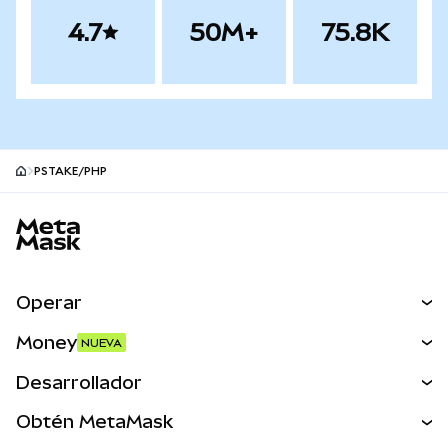
4.7
50M+
75.8K
PSTAKE/PHP
Pie de página del sitio MetaMask
Operar
Canjear
Money
NUEVA
Predecir
NUEVA
Comprar
Desarrollador
Perps
NUEVA
Tarjeta
Ver los documentos
Obtén MetaMask
Activos del mundo real
mUSD
NUEVA
Panel
Obtén Metamask