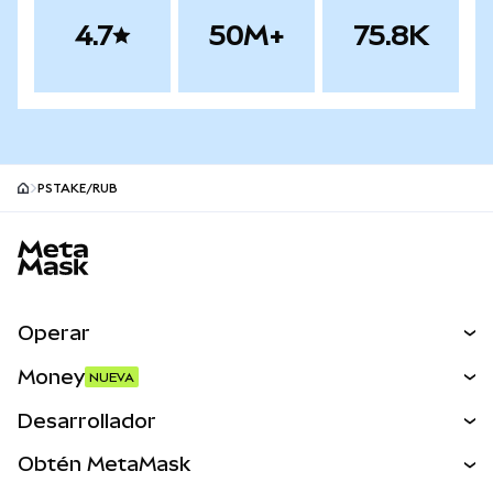
4.7
50M+
75.8K
PSTAKE/RUB
Pie de página del sitio MetaMask
Operar
Canjear
Money
NUEVA
Predecir
NUEVA
Comprar
Desarrollador
Perps
NUEVA
Tarjeta
Ver los documentos
Obtén MetaMask
Activos del mundo real
mUSD
NUEVA
Panel
Obtén Metamask