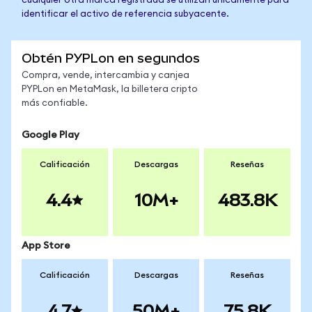
cualquier otra marca registrada se utilizan únicamente para
identificar el activo de referencia subyacente.
Obtén PYPLon en segundos
Compra, vende, intercambia y canjea
PYPLon en MetaMask, la billetera cripto
más confiable.
Google Play
Calificación
Descargas
Reseñas
4.4
10M+
483.8K
App Store
Calificación
Descargas
Reseñas
4.7
50M+
75.8K