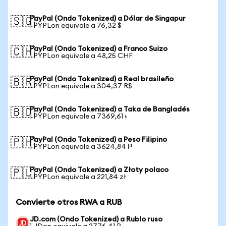
PayPal (Ondo Tokenized) a Dólar de Singapur
🇸🇬
1 PYPLon equivale a 76,32 $
PayPal (Ondo Tokenized) a Franco Suizo
🇨🇭
1 PYPLon equivale a 48,25 CHF
PayPal (Ondo Tokenized) a Real brasileño
🇧🇷
1 PYPLon equivale a 304,37 R$
PayPal (Ondo Tokenized) a Taka de Bangladés
🇧🇩
1 PYPLon equivale a 7369,61 ৳
PayPal (Ondo Tokenized) a Peso Filipino
🇵🇭
1 PYPLon equivale a 3624,84 ₱
PayPal (Ondo Tokenized) a Złoty polaco
🇵🇱
1 PYPLon equivale a 221,84 zł
Convierte otros RWA a RUB
JD.com (Ondo Tokenized) a Rublo ruso