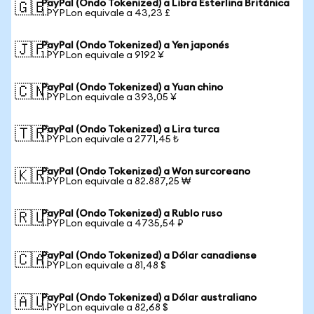
PayPal (Ondo Tokenized) a Libra Esterlina Británica
🇬🇧
1 PYPLon equivale a 43,23 £
PayPal (Ondo Tokenized) a Yen japonés
🇯🇵
1 PYPLon equivale a 9192 ¥
PayPal (Ondo Tokenized) a Yuan chino
🇨🇳
1 PYPLon equivale a 393,05 ¥
PayPal (Ondo Tokenized) a Lira turca
🇹🇷
1 PYPLon equivale a 2771,45 ₺
PayPal (Ondo Tokenized) a Won surcoreano
🇰🇷
1 PYPLon equivale a 82.887,25 ₩
PayPal (Ondo Tokenized) a Rublo ruso
🇷🇺
1 PYPLon equivale a 4735,54 ₽
PayPal (Ondo Tokenized) a Dólar canadiense
🇨🇦
1 PYPLon equivale a 81,48 $
PayPal (Ondo Tokenized) a Dólar australiano
🇦🇺
1 PYPLon equivale a 82,68 $