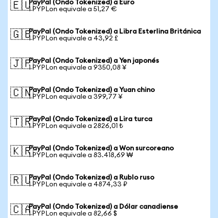
PayPal (Ondo Tokenized) a Euro
🇪🇺
1 PYPLon equivale a 51,27 €
PayPal (Ondo Tokenized) a Libra Esterlina Británica
🇬🇧
1 PYPLon equivale a 43,92 £
PayPal (Ondo Tokenized) a Yen japonés
🇯🇵
1 PYPLon equivale a 9350,08 ¥
PayPal (Ondo Tokenized) a Yuan chino
🇨🇳
1 PYPLon equivale a 399,77 ¥
PayPal (Ondo Tokenized) a Lira turca
🇹🇷
1 PYPLon equivale a 2826,01 ₺
PayPal (Ondo Tokenized) a Won surcoreano
🇰🇷
1 PYPLon equivale a 83.418,69 ₩
PayPal (Ondo Tokenized) a Rublo ruso
🇷🇺
1 PYPLon equivale a 4874,33 ₽
PayPal (Ondo Tokenized) a Dólar canadiense
🇨🇦
1 PYPLon equivale a 82,66 $