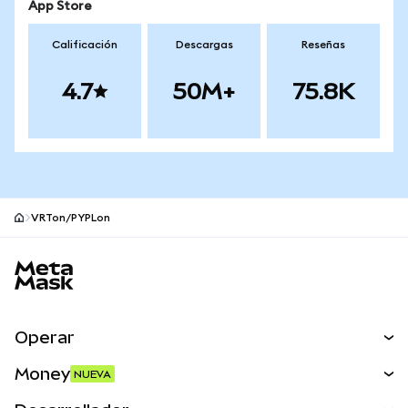
App Store
Calificación
Descargas
Reseñas
4.7
50M+
75.8K
VRTon/PYPLon
Pie de página del sitio MetaMask
Operar
Canjear
Money
NUEVA
Predecir
NUEVA
Comprar