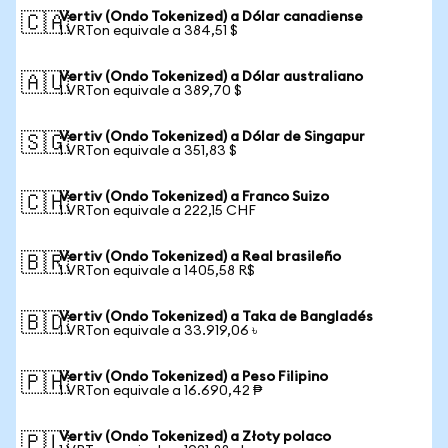
Vertiv (Ondo Tokenized) a Dólar canadiense
🇨🇦
1 VRTon equivale a 384,51 $
Vertiv (Ondo Tokenized) a Dólar australiano
🇦🇺
1 VRTon equivale a 389,70 $
Vertiv (Ondo Tokenized) a Dólar de Singapur
🇸🇬
1 VRTon equivale a 351,83 $
Vertiv (Ondo Tokenized) a Franco Suizo
🇨🇭
1 VRTon equivale a 222,15 CHF
Vertiv (Ondo Tokenized) a Real brasileño
🇧🇷
1 VRTon equivale a 1405,58 R$
Vertiv (Ondo Tokenized) a Taka de Bangladés
🇧🇩
1 VRTon equivale a 33.919,06 ৳
Vertiv (Ondo Tokenized) a Peso Filipino
🇵🇭
1 VRTon equivale a 16.690,42 ₱
Vertiv (Ondo Tokenized) a Złoty polaco
🇵🇱