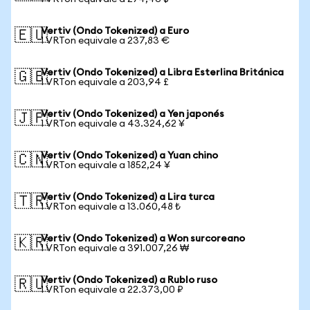
Vertiv (Ondo Tokenized) a Euro
🇪🇺
1 VRTon equivale a 237,83 €
Vertiv (Ondo Tokenized) a Libra Esterlina Británica
🇬🇧
1 VRTon equivale a 203,94 £
Vertiv (Ondo Tokenized) a Yen japonés
🇯🇵
1 VRTon equivale a 43.324,62 ¥
Vertiv (Ondo Tokenized) a Yuan chino
🇨🇳
1 VRTon equivale a 1852,24 ¥
Vertiv (Ondo Tokenized) a Lira turca
🇹🇷
1 VRTon equivale a 13.060,48 ₺
Vertiv (Ondo Tokenized) a Won surcoreano
🇰🇷
1 VRTon equivale a 391.007,26 ₩
Vertiv (Ondo Tokenized) a Rublo ruso
🇷🇺
1 VRTon equivale a 22.373,00 ₽