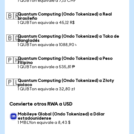
1 QUBTon equivale a 7,13 CHF
Quantum Computing (Ondo Tokenized) a Real
🇧🇷
brasileño
1 QUBTon equivale a 45,12 R$
Quantum Computing (Ondo Tokenized) a Taka de
🇧🇩
Bangladés
1 QUBTon equivale a 1088,90 ৳
Quantum Computing (Ondo Tokenized) a Peso
🇵🇭
Filipino
1 QUBTon equivale a 535,81 ₱
Quantum Computing (Ondo Tokenized) a Złoty
🇵🇱
polaco
1 QUBTon equivale a 32,80 zł
Convierte otros RWA a USD
Mobileye Global (Ondo Tokenized) a Dólar
estadounidense
1 MBLYon equivale a 8,43 $