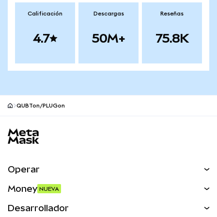
Calificación
Descargas
Reseñas
4.7
50M+
75.8K
QUBTon/PLUGon
Pie de página del sitio MetaMask
Operar
Canjear
Money
NUEVA
Predecir
NUEVA
Comprar
Desarrollador
Perps
NUEVA
Tarjeta