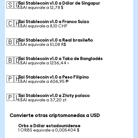
Sai Stablecoin v1.0 a Dólar de Singapur
🇸🇬
1 SAI equivale a 12,78 $
Sai Stablecoin v1.0 a Franco Suizo
🇨🇭
1 SAI equivale a 8,10 CHF
Sai Stablecoin v1.0 a Real brasileño
🇧🇷
1 SAI equivale a 51,08 R$
Sai Stablecoin v1.0 a Taka de Bangladés
🇧🇩
1 SAI equivale a 1236,44 ৳
Sai Stablecoin v1.0 a Peso Filipino
🇵🇭
1 SAI equivale a 606,95 ₱
Sai Stablecoin v1.0 a Złoty polaco
🇵🇱
1 SAI equivale a 37,20 zł
Convierte otras criptomonedas a USD
Orbs a Dólar estadounidense
1 ORBS equivale a 0,005404 $