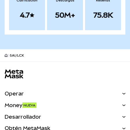
Calificación
Descargas
Reseñas
4.7
50M+
75.8K
SAI/LCX
Pie de página del sitio MetaMask
Operar
Canjear
Money
NUEVA
Predecir
NUEVA
Comprar
Desarrollador
Perps
NUEVA
Tarjeta
Ver los documentos
Obtén MetaMask