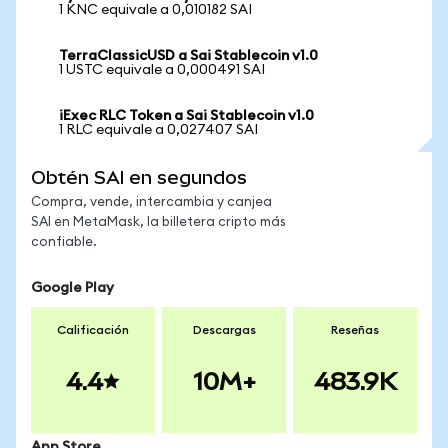
1 KNC equivale a 0,010182 SAI
TerraClassicUSD a Sai Stablecoin v1.0
1 USTC equivale a 0,000491 SAI
iExec RLC Token a Sai Stablecoin v1.0
1 RLC equivale a 0,027407 SAI
Obtén SAI en segundos
Compra, vende, intercambia y canjea
SAI en MetaMask, la billetera cripto más
confiable.
Google Play
Calificación
Descargas
Reseñas
4.4
10M+
483.9K
App Store