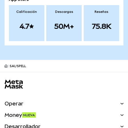
Calificación
Descargas
Reseñas
4.7
50M+
75.8K
SAI/SPELL
Pie de página del sitio MetaMask
Operar
Canjear
Money
NUEVA
Predecir
NUEVA
Comprar
Desarrollador