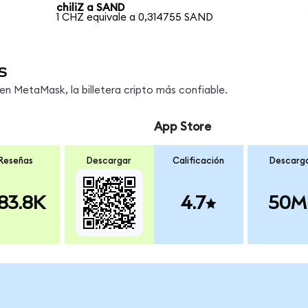
chiliZ a SAND
1 CHZ equivale a 0,314755 SAND
s
n MetaMask, la billetera cripto más confiable.
App Store
Reseñas
Descargar
Calificación
Descarg
83.8K
4.7
50M