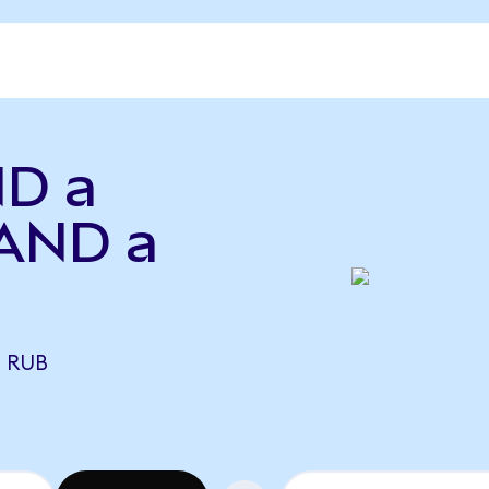
ND a
SAND a
1 RUB