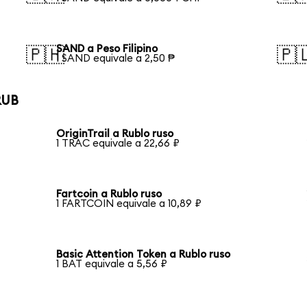
SAND a Peso Filipino
🇵🇭
🇵
1 SAND equivale a 2,50 ₱
RUB
OriginTrail a Rublo ruso
1 TRAC equivale a 22,66 ₽
Fartcoin a Rublo ruso
1 FARTCOIN equivale a 10,89 ₽
Basic Attention Token a Rublo ruso
1 BAT equivale a 5,56 ₽