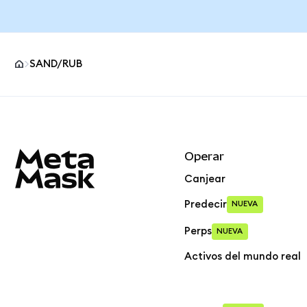
SAND/RUB
Pie de página del sitio MetaMask
Operar
Canjear
Predecir
NUEVA
Perps
NUEVA
Activos del mundo real