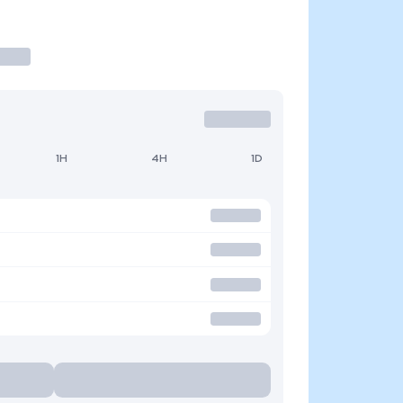
1H
4H
1D