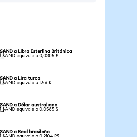
SAND a Libra Esterlina Británica

1 SAND equivale a 0,0305 £
SAND a Lira turca

1 SAND equivale a 1,96 ₺
SAND a Dólar australiano

1 SAND equivale a 0,0585 $
SAND a Real brasileño

1 SAND equivale a 0,2104 R$