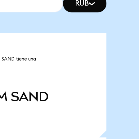
RUB
e SAND tiene una
M
SAND