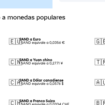
o a monedas populares
SAND a Euro
🇪🇺
🇬
1 SAND equivale a 0,0356 €
SAND a Yuan chino
🇨🇳
🇹
1 SAND equivale a 0,2771 ¥
SAND a Dólar canadiense
🇨🇦
🇦
1 SAND equivale a 0,0576 $
SAND a Franco Suizo
🇨🇭
🇧
1 SAND equivale a 0,0334 CHF