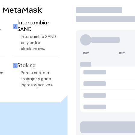
n MetaMask
Operar
Intercambiar
SAND
r
Intercambia SAND
en y entre
blockchains.
15m
30m
Staking
en
Pon tu cripto a
trabajar y gana
ingresos pasivos.