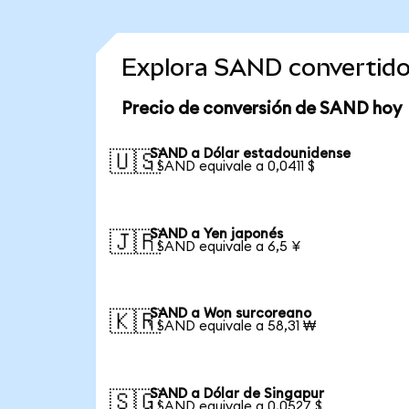
Explora SAND convertid
Precio de conversión de SAND hoy
SAND a Dólar estadounidense
🇺🇸
1 SAND equivale a 0,0411 $
SAND a Yen japonés
🇯🇵
1 SAND equivale a 6,5 ¥
SAND a Won surcoreano
🇰🇷
1 SAND equivale a 58,31 ₩
SAND a Dólar de Singapur
🇸🇬
1 SAND equivale a 0,0527 $