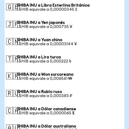
SHIBA INU a Libra Esterlina Británica
🇬🇧
1 SHIB equivale a 0,00000345 £
SHIBA INU a Yen japonés
🇯🇵
1 SHIB equivale a 0,000735 ¥
SHIBA INU a Yuan chino
🇨🇳
1 SHIB equivale a 0,00003144 ¥
SHIBA INU a Lira turca
🇹🇷
1 SHIB equivale a 0,000222 ₺
SHIBA INU a Won surcoreano
🇰🇷
1 SHIB equivale a 0,006561 ₩
SHIBA INU a Rublo ruso
🇷🇺
1 SHIB equivale a 0,000383 ₽
SHIBA INU a Dólar canadiense
🇨🇦
1 SHIB equivale a 0,0000065 $
SHIBA INU a Dólar australiano
🇦🇺