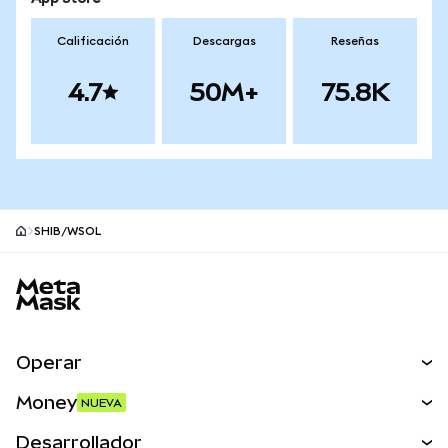
Calificación
Descargas
Reseñas
4.7
50M+
75.8K
SHIB/WSOL
Pie de página del sitio MetaMask
Operar
Canjear
Money
NUEVA
Predecir
NUEVA
Comprar
Desarrollador