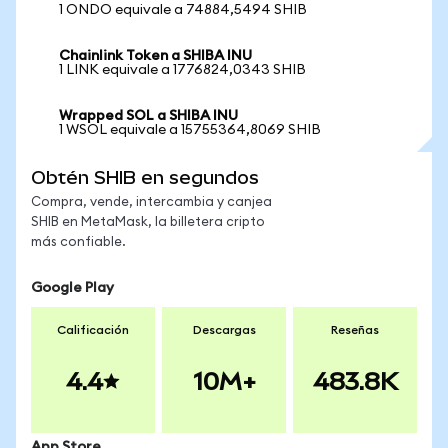
1 ONDO equivale a 74884,5494 SHIB
Chainlink Token a SHIBA INU
1 LINK equivale a 1776824,0343 SHIB
Wrapped SOL a SHIBA INU
1 WSOL equivale a 15755364,8069 SHIB
Obtén SHIB en segundos
Compra, vende, intercambia y canjea
SHIB en MetaMask, la billetera cripto
más confiable.
Google Play
Calificación
Descargas
Reseñas
4.4
10M+
483.8K
App Store