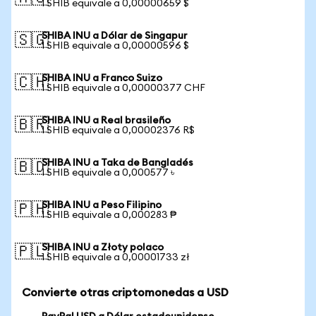
1 SHIB equivale a 0,00000659 $
SHIBA INU a Dólar de Singapur
🇸🇬
1 SHIB equivale a 0,00000596 $
SHIBA INU a Franco Suizo
🇨🇭
1 SHIB equivale a 0,00000377 CHF
SHIBA INU a Real brasileño
🇧🇷
1 SHIB equivale a 0,00002376 R$
SHIBA INU a Taka de Bangladés
🇧🇩
1 SHIB equivale a 0,000577 ৳
SHIBA INU a Peso Filipino
🇵🇭
1 SHIB equivale a 0,000283 ₱
SHIBA INU a Złoty polaco
🇵🇱
1 SHIB equivale a 0,00001733 zł
Convierte otras criptomonedas a USD