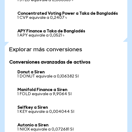
1 SYLO equivale a 0,000585 ৳
Concentrated Voting Power a Taka de Bangladés
1 CVP equivale a 0,2407 ৳
APY Finance a Taka de Bangladés
1 APY equivale a 0,0521 ৳
Explorar más conversiones
Conversiones avanzadas de activos
Donut a Siren
1 DONUT equivale a 0,106382 SI
Manifold Finance a Siren
1 FOLD equivale a 9,9064 SI
Selfkey a Siren
1 KEY equivale a 0,004044 SI
Autonio a Siren
1 NIOX equivale a 0,072681 SI