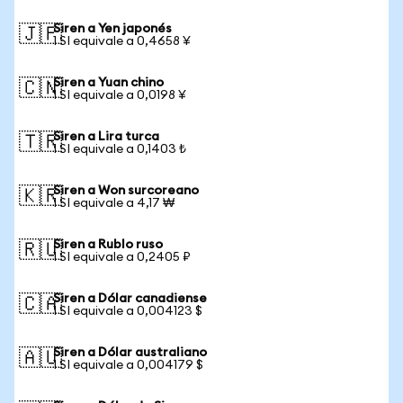
Siren a Yen japonés
🇯🇵
1 SI equivale a 0,4658 ¥
Siren a Yuan chino
🇨🇳
1 SI equivale a 0,0198 ¥
Siren a Lira turca
🇹🇷
1 SI equivale a 0,1403 ₺
Siren a Won surcoreano
🇰🇷
1 SI equivale a 4,17 ₩
Siren a Rublo ruso
🇷🇺
1 SI equivale a 0,2405 ₽
Siren a Dólar canadiense
🇨🇦
1 SI equivale a 0,004123 $
Siren a Dólar australiano
🇦🇺
1 SI equivale a 0,004179 $