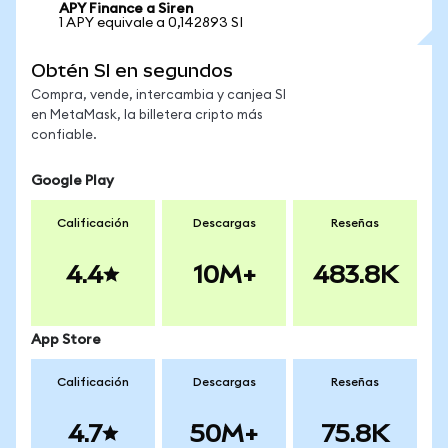
APY Finance a Siren
1 APY equivale a 0,142893 SI
Obtén SI en segundos
Compra, vende, intercambia y canjea SI
en MetaMask, la billetera cripto más
confiable.
Google Play
Calificación
Descargas
Reseñas
4.4
10M+
483.8K
App Store
Calificación
Descargas
Reseñas
4.7
50M+
75.8K