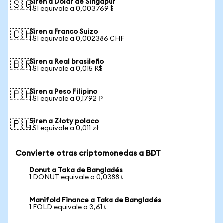
Siren a Dólar de Singapur
🇸🇬
1 SI equivale a 0,003769 $
Siren a Franco Suizo
🇨🇭
1 SI equivale a 0,002386 CHF
Siren a Real brasileño
🇧🇷
1 SI equivale a 0,015 R$
Siren a Peso Filipino
🇵🇭
1 SI equivale a 0,1792 ₱
Siren a Złoty polaco
🇵🇱
1 SI equivale a 0,011 zł
Convierte otras criptomonedas a BDT
Donut a Taka de Bangladés
1 DONUT equivale a 0,0388 ৳
Manifold Finance a Taka de Bangladés
1 FOLD equivale a 3,61 ৳