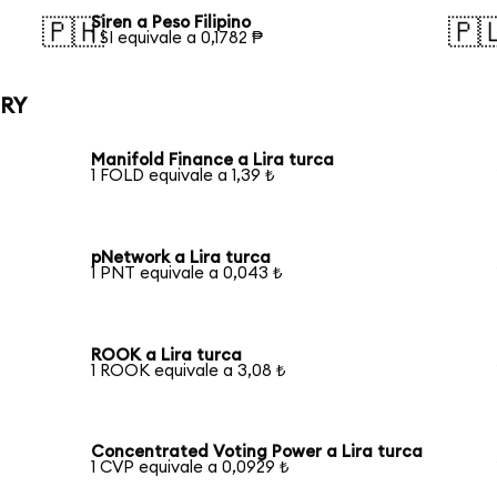
Siren a Peso Filipino
🇵🇭
🇵
1 SI equivale a 0,1782 ₱
TRY
Manifold Finance a Lira turca
1 FOLD equivale a 1,39 ₺
pNetwork a Lira turca
1 PNT equivale a 0,043 ₺
ROOK a Lira turca
1 ROOK equivale a 3,08 ₺
Concentrated Voting Power a Lira turca
1 CVP equivale a 0,0929 ₺