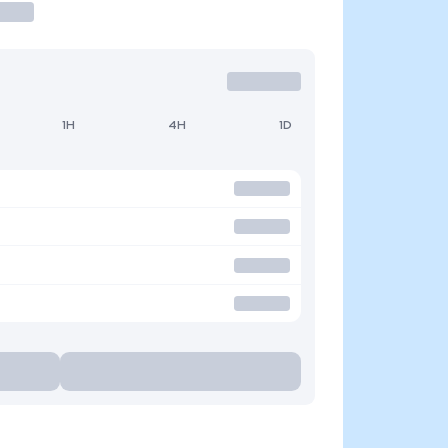
1H
4H
1D