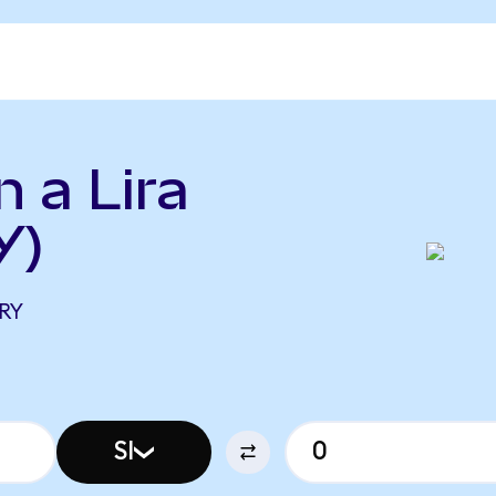
n a Lira
Y)
TRY
SI