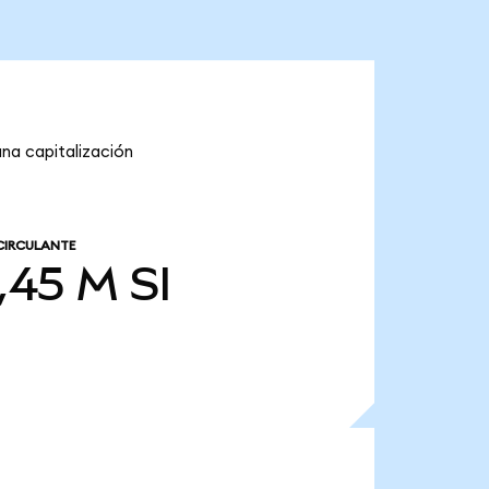
 una capitalización
CIRCULANTE
,45 M
SI