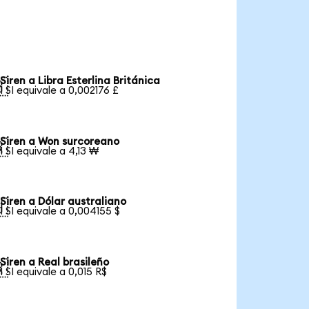
Siren a Libra Esterlina Británica

1 SI equivale a 0,002176 £
Siren a Won surcoreano

1 SI equivale a 4,13 ₩
Siren a Dólar australiano

1 SI equivale a 0,004155 $
Siren a Real brasileño

1 SI equivale a 0,015 R$