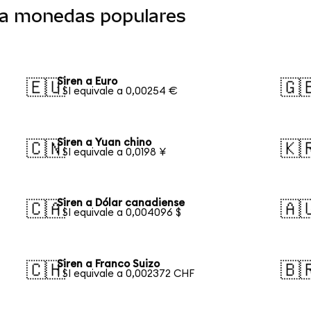
o a monedas populares
Siren a Euro
🇪🇺
🇬
1 SI equivale a 0,00254 €
Siren a Yuan chino
🇨🇳
🇰
1 SI equivale a 0,0198 ¥
Siren a Dólar canadiense
🇨🇦
🇦
1 SI equivale a 0,004096 $
Siren a Franco Suizo
🇨🇭
🇧
1 SI equivale a 0,002372 CHF