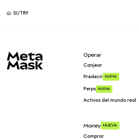
SI/TRY
Pie de página del sitio MetaMask
Operar
Canjear
Predecir
NUEVA
Perps
NUEVA
Activos del mundo real
Money
NUEVA
Comprar