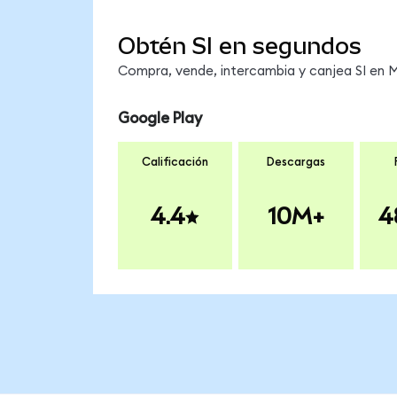
Obtén SI en segundos
Compra, vende, intercambia y canjea SI en Me
Google Play
Calificación
Descargas
4.4
10M+
4