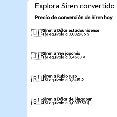
Explora Siren convertid
Precio de conversión de Siren hoy
Siren a Dólar estadounidense
🇺🇸
1 SI equivale a 0,002936 $
Siren a Yen japonés
🇯🇵
1 SI equivale a 0,4633 ¥
Siren a Rublo ruso
🇷🇺
1 SI equivale a 0,2415 ₽
Siren a Dólar de Singapur
🇸🇬
1 SI equivale a 0,003753 $