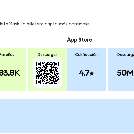
taMask, la billetera cripto más confiable.
App Store
Reseñas
Descargar
Calificación
Descarg
83.8K
4.7
50M