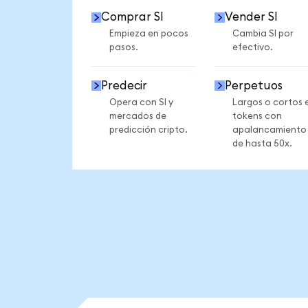
Comprar SI
Vender SI
Empieza en pocos
Cambia SI por
pasos.
efectivo.
Predecir
Perpetuos
Opera con SI y
Largos o cortos 
mercados de
tokens con
predicción cripto.
apalancamiento
de hasta 50x.