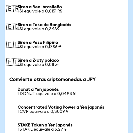
Siren a Real brasileño
🇧🇷
1 SI equivale a 0,0151 R$
Siren a Taka de Bangladés
🇧🇩
1 SI equivale a 0,3639 ৳
Siren a Peso Filipino
🇵🇭
1 SI equivale a 0,1786 ₱
Siren a Złoty polaco
🇵🇱
1 SI equivale a 0,011 zł
Convierte otras criptomonedas a JPY
Donut a Yen japonés
1 DONUT equivale a 0,0493 ¥
Concentrated Voting Power a Yen japonés
1 CVP equivale a 0,3009 ¥
STAKE Token a Yen japonés
1 STAKE equivale a 5,27 ¥