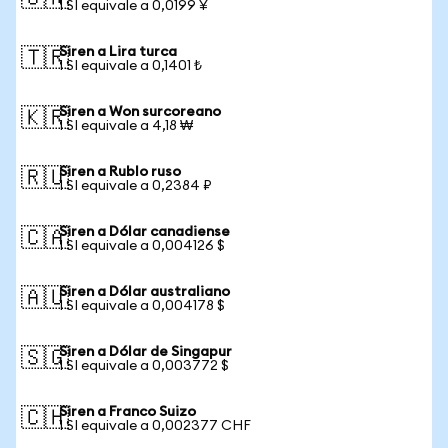
1 SI equivale a 0,0199 ¥
Siren a Lira turca
🇹🇷
1 SI equivale a 0,1401 ₺
Siren a Won surcoreano
🇰🇷
1 SI equivale a 4,18 ₩
Siren a Rublo ruso
🇷🇺
1 SI equivale a 0,2384 ₽
Siren a Dólar canadiense
🇨🇦
1 SI equivale a 0,004126 $
Siren a Dólar australiano
🇦🇺
1 SI equivale a 0,004178 $
Siren a Dólar de Singapur
🇸🇬
1 SI equivale a 0,003772 $
Siren a Franco Suizo
🇨🇭
1 SI equivale a 0,002377 CHF