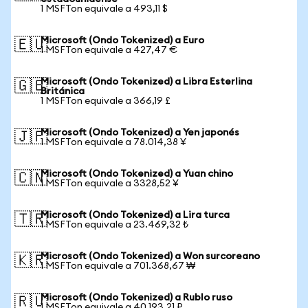
1 MSFTon equivale a 493,11 $
Microsoft (Ondo Tokenized) a Euro
🇪🇺
1 MSFTon equivale a 427,47 €
Microsoft (Ondo Tokenized) a Libra Esterlina
🇬🇧
Británica
1 MSFTon equivale a 366,19 £
Microsoft (Ondo Tokenized) a Yen japonés
🇯🇵
1 MSFTon equivale a 78.014,38 ¥
Microsoft (Ondo Tokenized) a Yuan chino
🇨🇳
1 MSFTon equivale a 3328,52 ¥
Microsoft (Ondo Tokenized) a Lira turca
🇹🇷
1 MSFTon equivale a 23.469,32 ₺
Microsoft (Ondo Tokenized) a Won surcoreano
🇰🇷
1 MSFTon equivale a 701.368,67 ₩
Microsoft (Ondo Tokenized) a Rublo ruso
🇷🇺
1 MSFTon equivale a 40.193,21 ₽