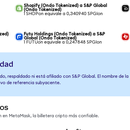
Shopify (Ondo Tokenized) a S&P Global
(Ondo Tokenized)
1 SHOPon equivale a 0,340940 SPGIon
zed)
Futu Holdings (Ondo Tokenized) a S&P
Global (Ondo Tokenized)
1 FUTUon equivale a 0,247848 SPGIon
idad
do, respaldado ni está afiliado con S&P Global. El nombre de la
tivo de referencia subyacente.
os
en MetaMask, la billetera cripto más confiable.