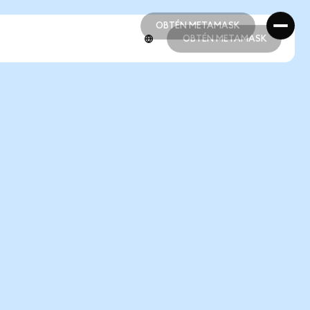
OBTÉN METAMASK
OBTÉN METAMASK
OBTÉN METAMASK
OBTÉN METAMASK