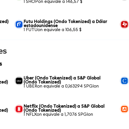
1 SHOPon equivale a 146,57 $
zed)
Futu Holdings (Ondo Tokenized) a Dólar
estadounidense
1 FUTUon equivale a 106,55 $
es
s
Uber (Ondo Tokenized) a S&P Global
zed)
(Ondo Tokenized)
1 UBERon equivale a 0,163294 SPGIon
Netflix (Ondo Tokenized) a S&P Global
zed)
(Ondo Tokenized)
1 NFLXon equivale a 1,7076 SPGIon