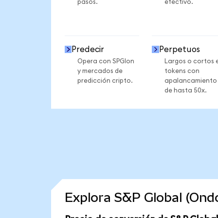
pasos.
efectivo.
Predecir
Perpetuos
Opera con SPGIon
Largos o cortos 
y mercados de
tokens con
predicción cripto.
apalancamiento
de hasta 50x.
Explora S&P Global (Ond