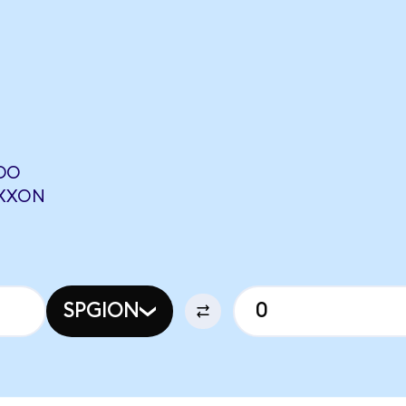
NDO
OXXON
SPGION