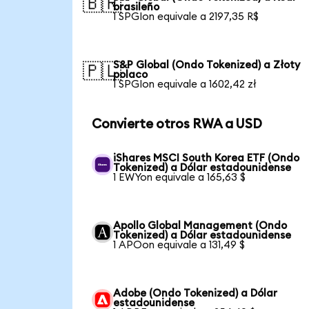
🇧🇷
brasileño
1 SPGIon equivale a 2197,35 R$
S&P Global (Ondo Tokenized) a Złoty
🇵🇱
polaco
1 SPGIon equivale a 1602,42 zł
Convierte otros RWA a USD
iShares MSCI South Korea ETF (Ondo
Tokenized) a Dólar estadounidense
1 EWYon equivale a 165,63 $
Apollo Global Management (Ondo
Tokenized) a Dólar estadounidense
1 APOon equivale a 131,49 $
Adobe (Ondo Tokenized) a Dólar
estadounidense