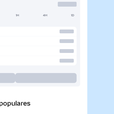
1H
4H
1D
populares