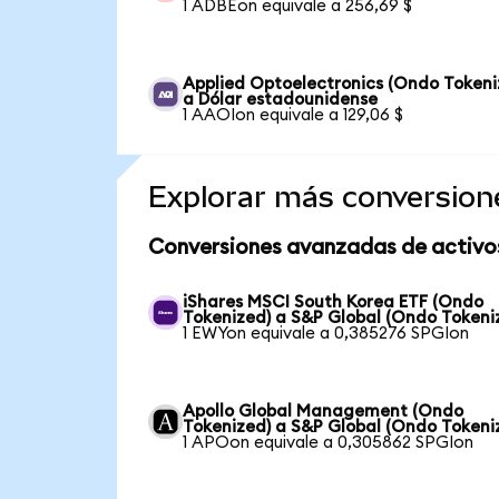
1 ADBEon equivale a 256,69 $
Applied Optoelectronics (Ondo Tokeni
a Dólar estadounidense
1 AAOIon equivale a 129,06 $
Explorar más conversion
Conversiones avanzadas de activo
iShares MSCI South Korea ETF (Ondo
Tokenized) a S&P Global (Ondo Tokeni
1 EWYon equivale a 0,385276 SPGIon
Apollo Global Management (Ondo
Tokenized) a S&P Global (Ondo Tokeni
1 APOon equivale a 0,305862 SPGIon