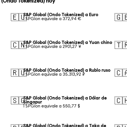
 (Ondo Tokenized) hoy
S&P Global (Ondo Tokenized) a Euro
🇪🇺
🇬
1 SPGIon equivale a 372,94 €
S&P Global (Ondo Tokenized) a Yuan chino
🇨🇳
🇹
1 SPGIon equivale a 2901,27 ¥
S&P Global (Ondo Tokenized) a Rublo ruso
🇷🇺
🇨
1 SPGIon equivale a 35.313,92 ₽
S&P Global (Ondo Tokenized) a Dólar de
🇸🇬
🇨
Singapur
1 SPGIon equivale a 550,77 $
S&P Global (Ondo Tokenized) a Taka de