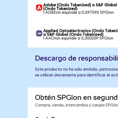
Adobe (Ondo Tokenized) a S&P Global
(Ondo Tokenized)
1 ADBEon equivale a 0,597092 SPGIon
Applied Optoelectronics (Ondo Tokeni
a S&P Global (Ondo Tokenized)
1 AAOIon equivale a 0,300209 SPGIon
Descargo de responsabil
Este producto no ha sido emitido, patrocina
se utilizan únicamente para identificar el ac
Obtén SPGIon en segund
Compra, vende, intercambia y canjea SPGIon 