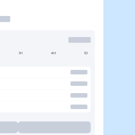
1H
4H
1D