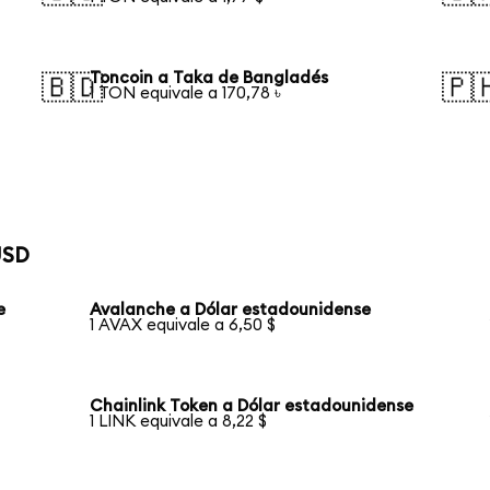
Toncoin a Taka de Bangladés
🇧🇩
🇵
1 TON equivale a 170,78 ৳
USD
e
Avalanche a Dólar estadounidense
1 AVAX equivale a 6,50 $
Chainlink Token a Dólar estadounidense
1 LINK equivale a 8,22 $