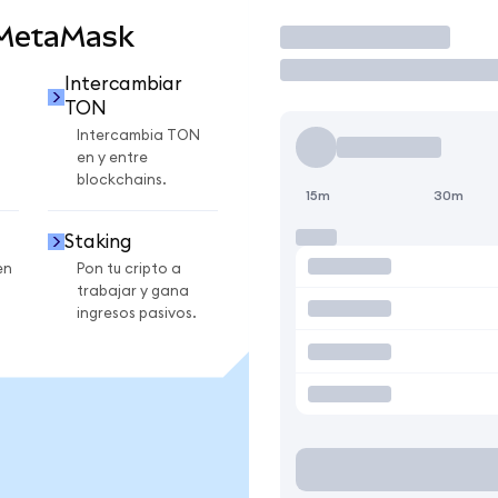
 MetaMask
Operar
Intercambiar
TON
Intercambia TON
en y entre
blockchains.
15m
30m
Staking
en
Pon tu cripto a
trabajar y gana
ingresos pasivos.