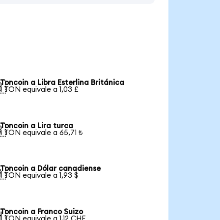
Toncoin a Libra Esterlina Británica

1 TON equivale a 1,03 £
Toncoin a Lira turca

1 TON equivale a 65,71 ₺
Toncoin a Dólar canadiense

1 TON equivale a 1,93 $
Toncoin a Franco Suizo

1 TON equivale a 1,12 CHF