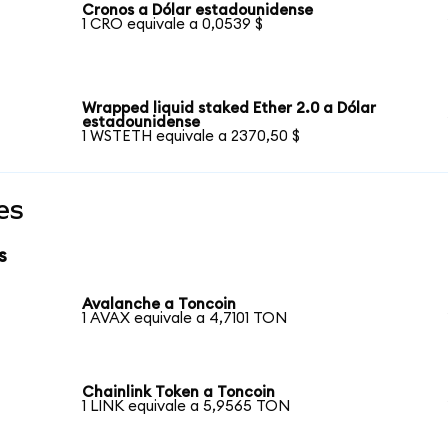
Cronos a Dólar estadounidense
1 CRO equivale a 0,0539 $
Wrapped liquid staked Ether 2.0 a Dólar
estadounidense
1 WSTETH equivale a 2370,50 $
es
s
Avalanche a Toncoin
1 AVAX equivale a 4,7101 TON
Chainlink Token a Toncoin
1 LINK equivale a 5,9565 TON