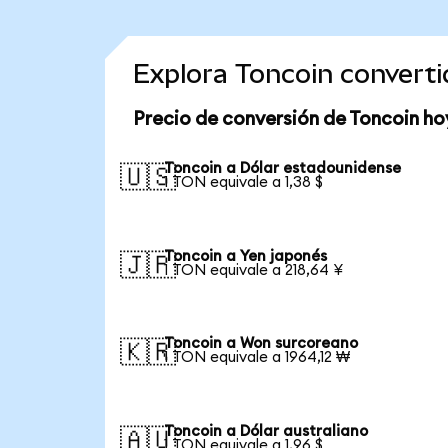
Explora Toncoin convert
Precio de conversión de Toncoin ho
Toncoin a Dólar estadounidense
🇺🇸
1 TON equivale a 1,38 $
Toncoin a Yen japonés
🇯🇵
1 TON equivale a 218,64 ¥
Toncoin a Won surcoreano
🇰🇷
1 TON equivale a 1964,12 ₩
Toncoin a Dólar australiano
🇦🇺
1 TON equivale a 1,96 $