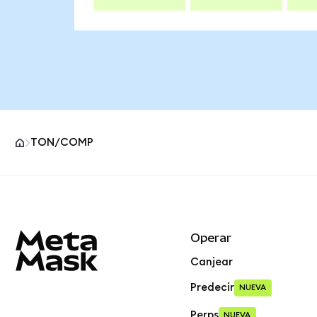
TON/COMP
Pie de página del sitio MetaMask
Operar
Canjear
Predecir
NUEVA
Perps
NUEVA