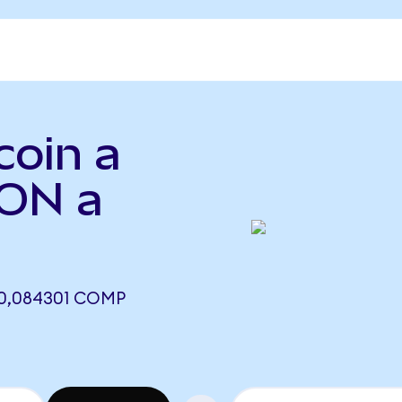
coin a
ON a
0,084301 COMP