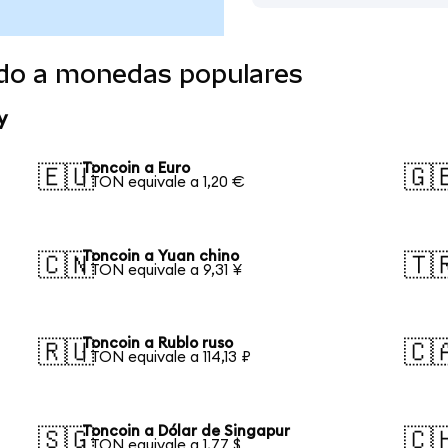
ido a monedas populares
y
Toncoin a Euro
🇪🇺
🇬
1 TON equivale a 1,20 €
Toncoin a Yuan chino
🇨🇳
🇹
1 TON equivale a 9,31 ¥
Toncoin a Rublo ruso
🇷🇺
🇨
1 TON equivale a 114,13 ₽
Toncoin a Dólar de Singapur
🇸🇬
🇨
1 TON equivale a 1,77 $