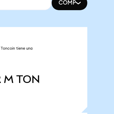
COMP
 Toncoin tiene una
2 M
TON