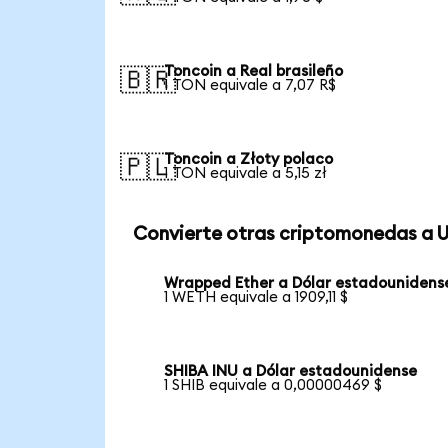
Toncoin a Real brasileño
🇧🇷
1 TON equivale a 7,07 R$
Toncoin a Złoty polaco
🇵🇱
1 TON equivale a 5,15 zł
Convierte otras criptomonedas a 
Wrapped Ether a Dólar estadounidens
1 WETH equivale a 1909,11 $
SHIBA INU a Dólar estadounidense
1 SHIB equivale a 0,00000469 $