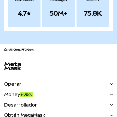
Calificación
Descargas
Reseñas
4.7
50M+
75.8K
UNGon/FFOGon
Pie de página del sitio MetaMask
Operar
Canjear
Money
NUEVA
Predecir
NUEVA
Comprar
Desarrollador
Perps
NUEVA
Tarjeta
Ver los documentos
Obtén MetaMask