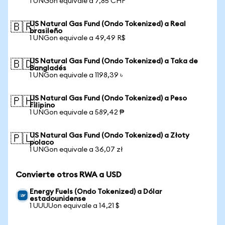
1 UNGon equivale a 7,85 CHF
US Natural Gas Fund (Ondo Tokenized) a Real
🇧🇷
brasileño
1 UNGon equivale a 49,49 R$
US Natural Gas Fund (Ondo Tokenized) a Taka de
🇧🇩
Bangladés
1 UNGon equivale a 1198,39 ৳
US Natural Gas Fund (Ondo Tokenized) a Peso
🇵🇭
Filipino
1 UNGon equivale a 589,42 ₱
US Natural Gas Fund (Ondo Tokenized) a Złoty
🇵🇱
polaco
1 UNGon equivale a 36,07 zł
Convierte otros RWA a USD
Energy Fuels (Ondo Tokenized) a Dólar
estadounidense
1 UUUUon equivale a 14,21 $