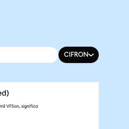
CIFRON
ed)
il VFSon, significa