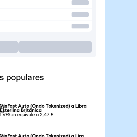
s populares
VinFast Auto (Ondo Tokenized) a Libra

Esterlina Británica
1 VFSon equivale a 2,47 £
VinFast Auto (Ondo Tokenized) a Lira