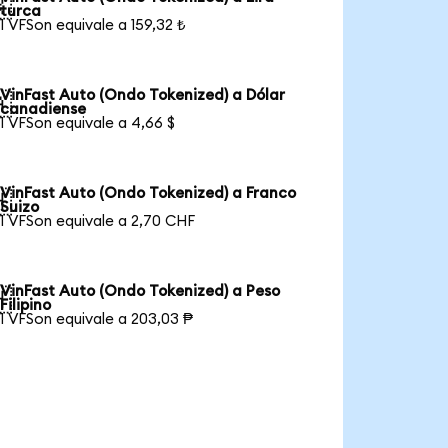

turca
1 VFSon equivale a 159,32 ₺
VinFast Auto (Ondo Tokenized) a Dólar

canadiense
1 VFSon equivale a 4,66 $
VinFast Auto (Ondo Tokenized) a Franco

Suizo
1 VFSon equivale a 2,70 CHF
VinFast Auto (Ondo Tokenized) a Peso

Filipino
1 VFSon equivale a 203,03 ₱