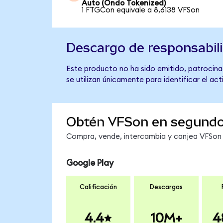
Auto (Ondo Tokenized)
1 FTGCon equivale a 8,6138 VFSon
Descargo de responsabil
Este producto no ha sido emitido, patrocinad
se utilizan únicamente para identificar el ac
Obtén VFSon en segund
Compra, vende, intercambia y canjea VFSon e
Google Play
Calificación
Descargas
4.4
10M+
4