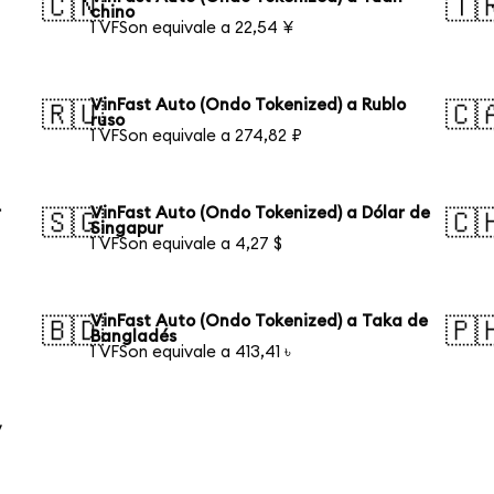
🇨🇳
🇹
chino
1 VFSon equivale a 22,54 ¥
VinFast Auto (Ondo Tokenized) a Rublo
🇷🇺
🇨
ruso
1 VFSon equivale a 274,82 ₽
r
VinFast Auto (Ondo Tokenized) a Dólar de
🇸🇬
🇨
Singapur
1 VFSon equivale a 4,27 $
VinFast Auto (Ondo Tokenized) a Taka de
🇧🇩
🇵
Bangladés
1 VFSon equivale a 413,41 ৳
y