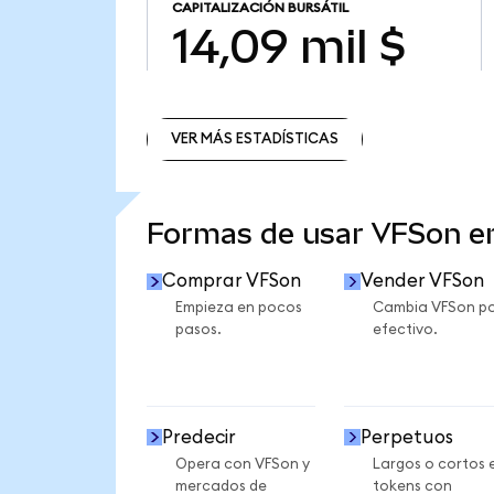
CAPITALIZACIÓN BURSÁTIL
14,09 mil $
VER MÁS ESTADÍSTICAS
VER MÁS ESTADÍSTICAS
Formas de usar VFSon 
Comprar VFSon
Vender VFSon
Empieza en pocos
Cambia VFSon p
pasos.
efectivo.
Predecir
Perpetuos
Opera con VFSon y
Largos o cortos 
mercados de
tokens con