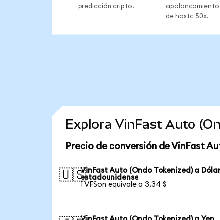
predicción cripto.
apalancamiento
de hasta 50x.
Explora VinFast Auto (O
Precio de conversión de VinFast Au
VinFast Auto (Ondo Tokenized) a Dóla
🇺🇸
estadounidense
1 VFSon equivale a 3,34 $
VinFast Auto (Ondo Tokenized) a Yen