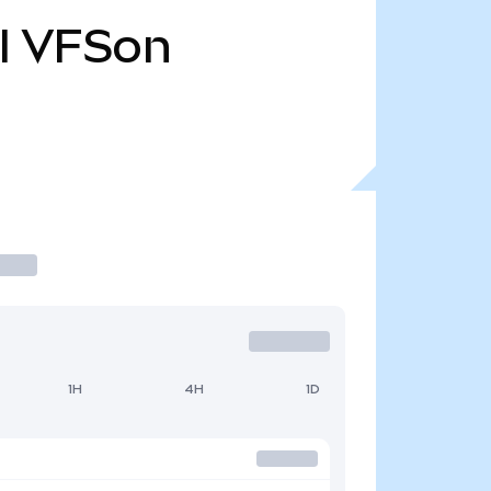
l
VFSon
1H
4H
1D