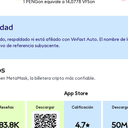
1 PENGon equivale a 14,0778 VFSon
idad
o, respaldado ni está afiliado con VinFast Auto. El nombre de 
tivo de referencia subyacente.
os
n MetaMask, la billetera cripto más confiable.
App Store
Reseñas
Descargar
Calificación
Descarg
83.8K
4.7
50M