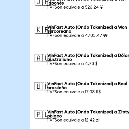
🇯🇵
japonés
1 VFSon equivale a 526,24 ¥
VinFast Auto (Ondo Tokenized) a Won
🇰🇷
surcoreano
1 VFSon equivale a 4703,47 ₩
VinFast Auto (Ondo Tokenized) a Dóla
🇦🇺
australiano
1 VFSon equivale a 4,73 $
VinFast Auto (Ondo Tokenized) a Real
🇧🇷
brasileño
1 VFSon equivale a 17,03 R$
VinFast Auto (Ondo Tokenized) a Złot
🇵🇱
polaco
1 VFSon equivale a 12,42 zł