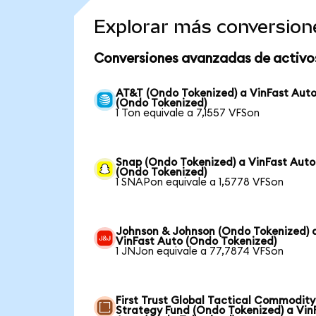
Explorar más conversion
Conversiones avanzadas de activo
AT&T (Ondo Tokenized) a VinFast Aut
(Ondo Tokenized)
1 Ton equivale a 7,1557 VFSon
Snap (Ondo Tokenized) a VinFast Auto
(Ondo Tokenized)
1 SNAPon equivale a 1,5778 VFSon
Johnson & Johnson (Ondo Tokenized) 
VinFast Auto (Ondo Tokenized)
1 JNJon equivale a 77,7874 VFSon
First Trust Global Tactical Commodity
Strategy Fund (Ondo Tokenized) a Vin