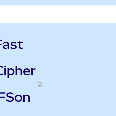
Fast
Cipher
VFSon