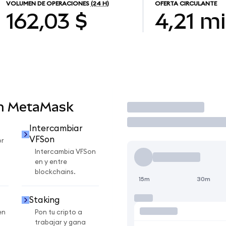
VOLUMEN DE OPERACIONES
(24 H)
OFERTA CIRCULANTE
162,03 $
4,21 mi
en MetaMask
Operar
Intercambiar
VFSon
or
Intercambia VFSon
en y entre
blockchains.
15m
30m
Staking
en
Pon tu cripto a
trabajar y gana