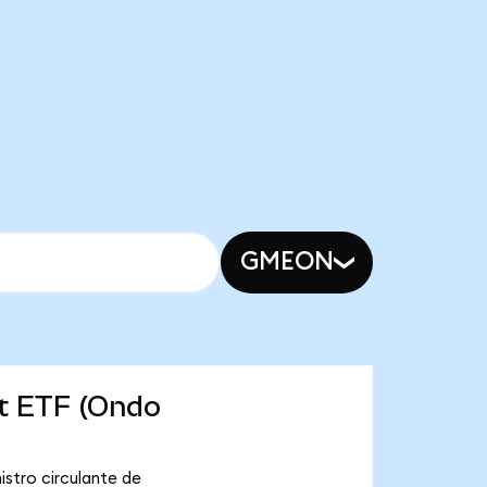
GMEON
et ETF (Ondo
stro circulante de