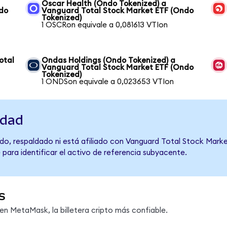
Oscar Health (Ondo Tokenized) a
ndo
Vanguard Total Stock Market ETF (Ondo
Tokenized)
1 OSCRon equivale a 0,081613 VTIon
otal
Ondas Holdings (Ondo Tokenized) a
Vanguard Total Stock Market ETF (Ondo
Tokenized)
1 ONDSon equivale a 0,023653 VTIon
idad
do, respaldado ni está afiliado con Vanguard Total Stock Marke
 para identificar el activo de referencia subyacente.
s
n MetaMask, la billetera cripto más confiable.