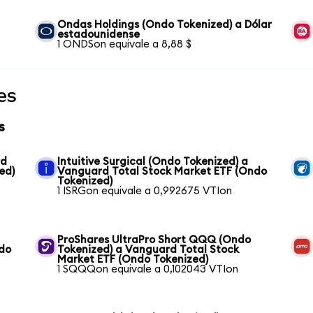
Ondas Holdings (Ondo Tokenized) a Dólar
estadounidense
1 ONDSon equivale a 8,88 $
es
s
rd
Intuitive Surgical (Ondo Tokenized) a
ed)
Vanguard Total Stock Market ETF (Ondo
Tokenized)
1 ISRGon equivale a 0,992675 VTIon
ProShares UltraPro Short QQQ (Ondo
ndo
Tokenized) a Vanguard Total Stock
Market ETF (Ondo Tokenized)
1 SQQQon equivale a 0,102043 VTIon