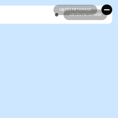
OBTÉN METAMASK
OBTÉN METAMASK
OBTÉN METAMASK
OBTÉN METAMASK