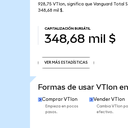
928,75 VTIon, significa que Vanguard Total S
348,68 mil $.
CAPITALIZACIÓN BURSÁTIL
348,68 mil $
VER MÁS ESTADÍSTICAS
VER MÁS ESTADÍSTICAS
Formas de usar VTIon e
Comprar VTIon
Vender VTIon
Empieza en pocos
Cambia VTIon po
pasos.
efectivo.