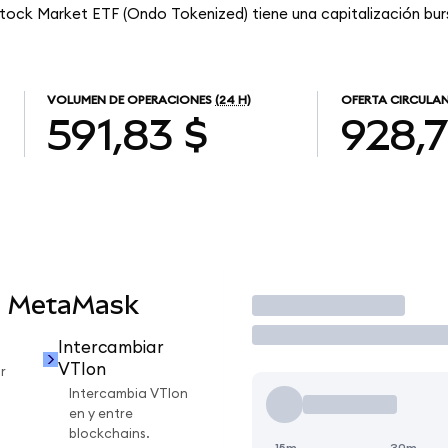
tock Market ETF (Ondo Tokenized) tiene una capitalización burs
VOLUMEN DE OPERACIONES
(24 H)
OFERTA CIRCULA
591,83 $
928,
n MetaMask
Operar
Intercambiar
VTIon
r
Intercambia VTIon
en y entre
blockchains.
15m
30m