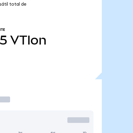
átil total de
NTE
75
VTIon
1H
4H
1D