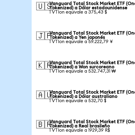
Vanguard Total Stock Market ETF (O
🇺🇸
Tokenized) a Dólar estadounidense
1 VTIon equivale a 375,43 $
Vanguard Total Stock Market ETF (O
🇯🇵
Tokenized) a Yen japonés
1 VTIon equivale a 59.222,79 ¥
Vanguard Total Stock Market ETF (O
🇰🇷
Tokenized) a Won surcoreano
1 VTIon equivale a 532.747,31 ₩
Vanguard Total Stock Market ETF (O
🇦🇺
Tokenized) a Dólar australiano
1 VTIon equivale a 532,70 $
Vanguard Total Stock Market ETF (O
🇧🇷
Tokenized) a Real brasileño
1 VTIon equivale a 1929,39 R$