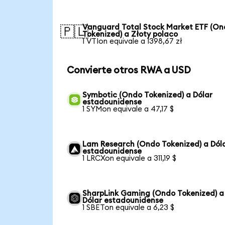
Vanguard Total Stock Market ETF (O
🇵🇱
Tokenized) a Złoty polaco
1 VTIon equivale a 1398,67 zł
Convierte otros RWA a USD
Symbotic (Ondo Tokenized) a Dólar
estadounidense
1 SYMon equivale a 47,17 $
Lam Research (Ondo Tokenized) a Dól
estadounidense
1 LRCXon equivale a 311,19 $
SharpLink Gaming (Ondo Tokenized) a
Dólar estadounidense
1 SBETon equivale a 6,23 $