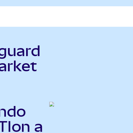
nguard
arket
ndo
TIon a