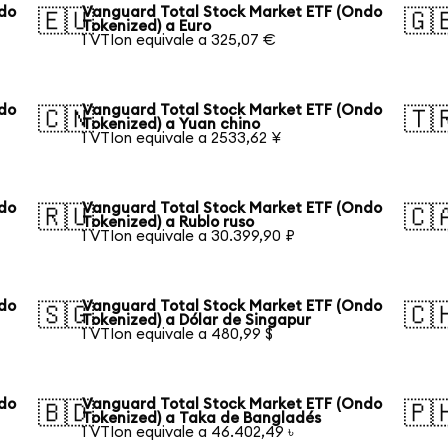
ndo
Vanguard Total Stock Market ETF (Ondo
🇪🇺
🇬
Tokenized) a Euro
1 VTIon equivale a 325,07 €
ndo
Vanguard Total Stock Market ETF (Ondo
🇨🇳
🇹
Tokenized) a Yuan chino
1 VTIon equivale a 2533,62 ¥
ndo
Vanguard Total Stock Market ETF (Ondo
🇷🇺
🇨
Tokenized) a Rublo ruso
1 VTIon equivale a 30.399,90 ₽
ndo
Vanguard Total Stock Market ETF (Ondo
🇸🇬
🇨
Tokenized) a Dólar de Singapur
1 VTIon equivale a 480,99 $
ndo
Vanguard Total Stock Market ETF (Ondo
🇧🇩
🇵
Tokenized) a Taka de Bangladés
1 VTIon equivale a 46.402,49 ৳