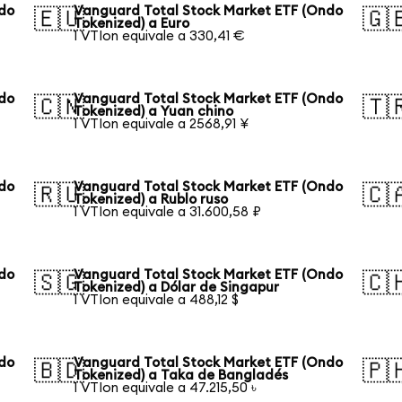
ndo
Vanguard Total Stock Market ETF (Ondo
🇪🇺
🇬
Tokenized) a Euro
1 VTIon equivale a 330,41 €
ndo
Vanguard Total Stock Market ETF (Ondo
🇨🇳
🇹
Tokenized) a Yuan chino
1 VTIon equivale a 2568,91 ¥
ndo
Vanguard Total Stock Market ETF (Ondo
🇷🇺
🇨
Tokenized) a Rublo ruso
1 VTIon equivale a 31.600,58 ₽
ndo
Vanguard Total Stock Market ETF (Ondo
🇸🇬
🇨
Tokenized) a Dólar de Singapur
1 VTIon equivale a 488,12 $
ndo
Vanguard Total Stock Market ETF (Ondo
🇧🇩
🇵
Tokenized) a Taka de Bangladés
1 VTIon equivale a 47.215,50 ৳