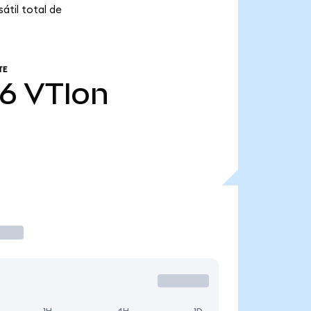
átil total de
TE
86
VTIon
1H
4H
1D