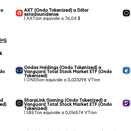
 a
AXT (Ondo Tokenized) a Dólar
estadounidense
1 AXTIon equivale a 76,04 $
es
s
Ondas Holdings (Ondo Tokenized) a
ndo
Vanguard Total Stock Market ETF (Ondo
Tokenized)
1 ONDSon equivale a 0,023298 VTIon
rd
SharpLink Gaming (Ondo Tokenized) a
ed)
Vanguard Total Stock Market ETF (Ondo
Tokenized)
1 SBETon equivale a 0,016574 VTIon