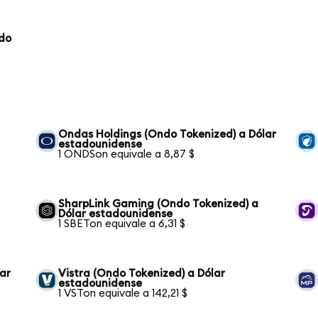
ndo
Ondas Holdings (Ondo Tokenized) a Dólar
estadounidense
1 ONDSon equivale a 8,87 $
SharpLink Gaming (Ondo Tokenized) a
Dólar estadounidense
1 SBETon equivale a 6,31 $
ar
Vistra (Ondo Tokenized) a Dólar
estadounidense
1 VSTon equivale a 142,21 $