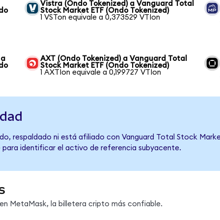
Vistra (Ondo Tokenized) a Vanguard Total
ndo
Stock Market ETF (Ondo Tokenized)
1 VSTon equivale a 0,373529 VTIon
 a
AXT (Ondo Tokenized) a Vanguard Total
ndo
Stock Market ETF (Ondo Tokenized)
1 AXTIon equivale a 0,199727 VTIon
idad
do, respaldado ni está afiliado con Vanguard Total Stock Marke
 para identificar el activo de referencia subyacente.
s
n MetaMask, la billetera cripto más confiable.