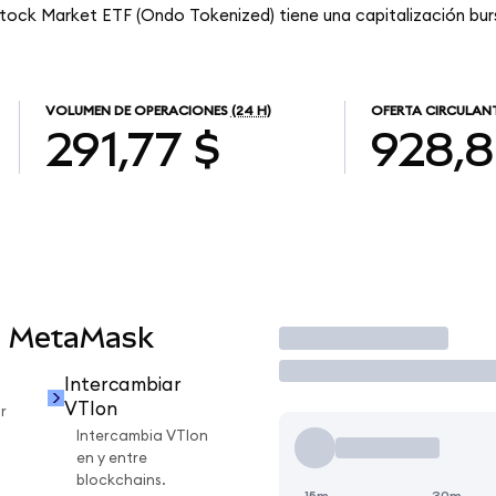
tock Market ETF (Ondo Tokenized) tiene una capitalización burs
VOLUMEN DE OPERACIONES
(24 H)
OFERTA CIRCULAN
291,77 $
928,
n MetaMask
Operar
Intercambiar
VTIon
r
Intercambia VTIon
en y entre
blockchains.
15m
30m