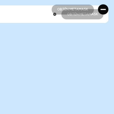
OBTÉN METAMASK
OBTÉN METAMASK
OBTÉN METAMASK
OBTÉN METAMASK