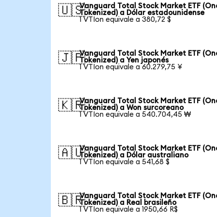
Vanguard Total Stock Market ETF (O
🇺🇸
Tokenized) a Dólar estadounidense
1 VTIon equivale a 380,72 $
Vanguard Total Stock Market ETF (O
🇯🇵
Tokenized) a Yen japonés
1 VTIon equivale a 60.279,75 ¥
Vanguard Total Stock Market ETF (O
🇰🇷
Tokenized) a Won surcoreano
1 VTIon equivale a 540.704,45 ₩
Vanguard Total Stock Market ETF (O
🇦🇺
Tokenized) a Dólar australiano
1 VTIon equivale a 541,68 $
Vanguard Total Stock Market ETF (O
🇧🇷
Tokenized) a Real brasileño
1 VTIon equivale a 1950,66 R$