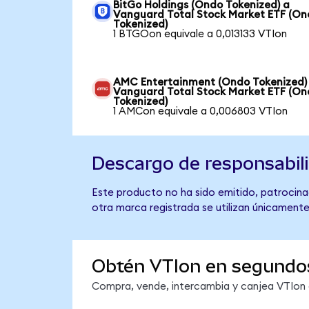
BitGo Holdings (Ondo Tokenized) a
Vanguard Total Stock Market ETF (O
Tokenized)
1 BTGOon equivale a 0,013133 VTIon
AMC Entertainment (Ondo Tokenized)
Vanguard Total Stock Market ETF (O
Tokenized)
1 AMCon equivale a 0,006803 VTIon
Descargo de responsabil
Este producto no ha sido emitido, patrocina
otra marca registrada se utilizan únicamente
Obtén VTIon en segundo
Compra, vende, intercambia y canjea VTIon e