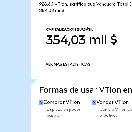
928,86 VTIon, significa que Vanguard Total S
354,03 mil $.
CAPITALIZACIÓN BURSÁTIL
354,03 mil $
VER MÁS ESTADÍSTICAS
VER MÁS ESTADÍSTICAS
Formas de usar VTIon e
Comprar VTIon
Vender VTIon
Empieza en pocos
Cambia VTIon po
pasos.
efectivo.