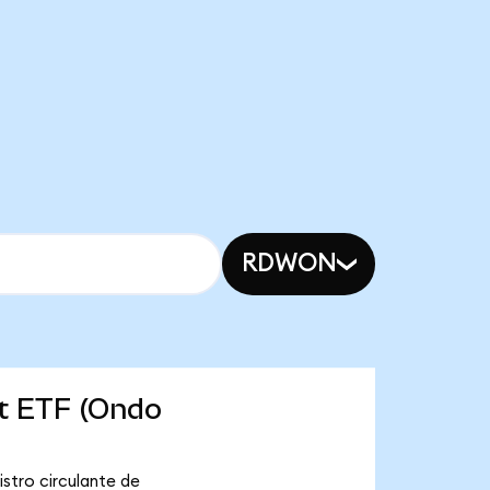
RDWON
et ETF (Ondo
stro circulante de