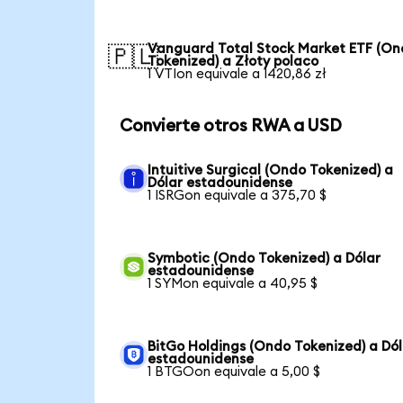
Vanguard Total Stock Market ETF (O
🇵🇱
Tokenized) a Złoty polaco
1 VTIon equivale a 1420,86 zł
Convierte otros RWA a USD
Intuitive Surgical (Ondo Tokenized) a
Dólar estadounidense
1 ISRGon equivale a 375,70 $
Symbotic (Ondo Tokenized) a Dólar
estadounidense
1 SYMon equivale a 40,95 $
BitGo Holdings (Ondo Tokenized) a Dól
estadounidense
1 BTGOon equivale a 5,00 $