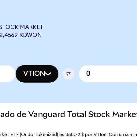
 STOCK MARKET
32,4569 RDWON
VTION
rcado de Vanguard Total Stock Mark
rket ETF (Ondo Tokenized) es 380,72 $ por VTIon. Con un sumini