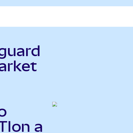
nguard
arket
o
TIon a