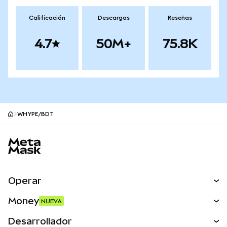
Calificación
Descargas
Reseñas
4.7
50M+
75.8K
WHYPE/BDT
Pie de página del sitio MetaMask
Operar
Canjear
Money
NUEVA
Predecir
NUEVA
Comprar
Desarrollador