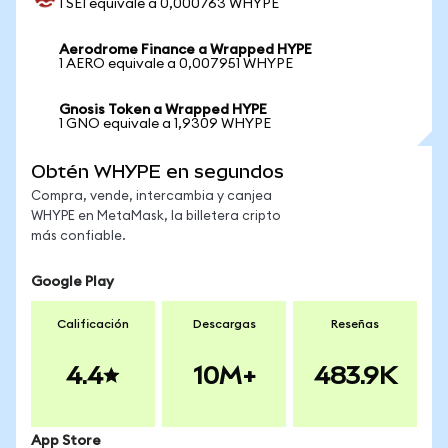
1 SEI equivale a 0,000763 WHYPE
Aerodrome Finance a Wrapped HYPE
1 AERO equivale a 0,007951 WHYPE
Gnosis Token a Wrapped HYPE
1 GNO equivale a 1,9309 WHYPE
Obtén WHYPE en segundos
Compra, vende, intercambia y canjea
WHYPE en MetaMask, la billetera cripto
más confiable.
Google Play
Calificación
Descargas
Reseñas
4.4
10M+
483.9K
App Store