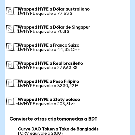
Wrapped HYPE a Dólar australiano
🇦🇺
1 WHYPE equivale a 77,63 $
Wrapped HYPE a Dólar de Singapur
🇸🇬
1 WHYPE equivale a 70,11 $
Wrapped HYPE a Franco Suizo
🇨🇭
1 WHYPE equivale a 44,33 CHF
Wrapped HYPE a Real brasileño
🇧🇷
1 WHYPE equivale a 279,63 R$
Wrapped HYPE a Peso Filipino
🇵🇭
1 WHYPE equivale a 3330,22 ₱
Wrapped HYPE a Złoty polaco
🇵🇱
1 WHYPE equivale a 203,81 zł
Convierte otras criptomonedas a BDT
Curve DAO Token a Taka de Bangladés
1 CRV equivale a 28,10 ৳