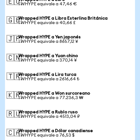
🇪🇺
1 WHYPE equivale a 47,46 €
Wrapped HYPE a Libra Esterlina Británica
🇬🇧
1 WHYPE equivale a 40,66 £
Wrapped HYPE a Yen japonés
🇯🇵
1 WHYPE equivale a 8657,12 ¥
Wrapped HYPE a Yuan chino
🇨🇳
1 WHYPE equivale a 370,14 ¥
Wrapped HYPE a Lira turca
🇹🇷
1 WHYPE equivale a 2616,64 ₺
Wrapped HYPE a Won surcoreano
🇰🇷
1 WHYPE equivale a 77.236,3 ₩
Wrapped HYPE a Rublo ruso
🇷🇺
1 WHYPE equivale a 4513,04 ₽
Wrapped HYPE a Dólar canadiense
🇨🇦
1 WHYPE equivale a 76,53 $