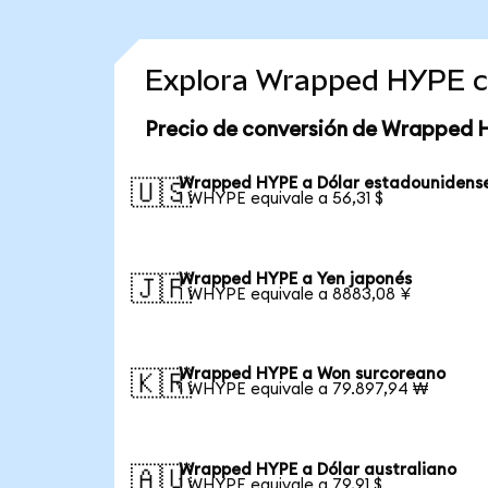
Explora Wrapped HYPE c
Precio de conversión de Wrapped 
Wrapped HYPE a Dólar estadounidens
🇺🇸
1 WHYPE equivale a 56,31 $
Wrapped HYPE a Yen japonés
🇯🇵
1 WHYPE equivale a 8883,08 ¥
Wrapped HYPE a Won surcoreano
🇰🇷
1 WHYPE equivale a 79.897,94 ₩
Wrapped HYPE a Dólar australiano
🇦🇺
1 WHYPE equivale a 79,91 $