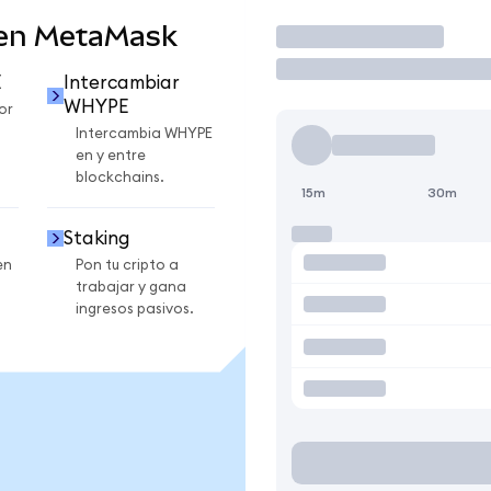
en MetaMask
Operar
E
Intercambiar
WHYPE
or
Intercambia WHYPE
en y entre
blockchains.
15m
30m
Staking
en
Pon tu cripto a
trabajar y gana
ingresos pasivos.