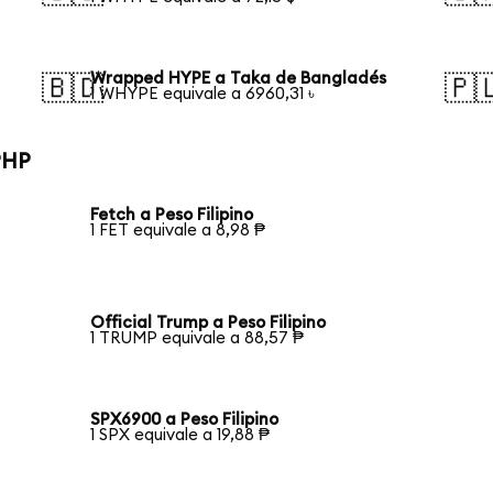
Wrapped HYPE a Taka de Bangladés
🇧🇩
🇵
1 WHYPE equivale a 6960,31 ৳
PHP
Fetch a Peso Filipino
1 FET equivale a 8,98 ₱
Official Trump a Peso Filipino
1 TRUMP equivale a 88,57 ₱
SPX6900 a Peso Filipino
1 SPX equivale a 19,88 ₱