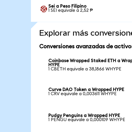
Sei a Peso Filipino
1 SEI equivale a 2,52 ₱
Explorar más conversion
Conversiones avanzadas de activo
Coinbase Wrapped Staked ETH a Wra
HYPE
1 CBETH equivale a 38,1866 WHYPE
Curve DAO Token a Wrapped HYPE
1 CRV equivale a 0,003611 WHYPE
Pudgy Penguins a Wrapped HYPE
1 PENGU equivale a 0,000109 WHYPE