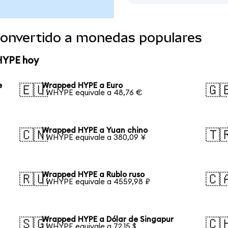
onvertido a monedas populares
HYPE hoy
e
Wrapped HYPE a Euro
🇪🇺
🇬
1 WHYPE equivale a 48,76 €
Wrapped HYPE a Yuan chino
🇨🇳
🇹
1 WHYPE equivale a 380,09 ¥
Wrapped HYPE a Rublo ruso
🇷🇺
🇨
1 WHYPE equivale a 4559,98 ₽
Wrapped HYPE a Dólar de Singapur
🇸🇬
🇨
1 WHYPE equivale a 72,15 $