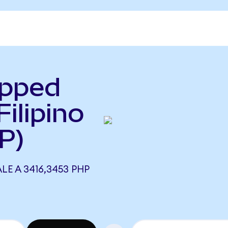
apped
ilipino
P)
E A 3416,3453 PHP