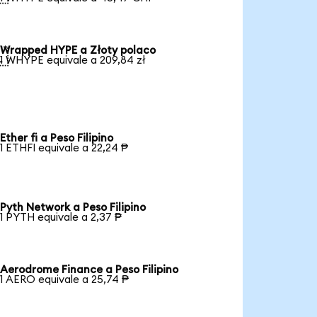
Wrapped HYPE a Złoty polaco

1 WHYPE equivale a 209,84 zł
Ether fi a Peso Filipino
1 ETHFI equivale a 22,24 ₱
Pyth Network a Peso Filipino
1 PYTH equivale a 2,37 ₱
Aerodrome Finance a Peso Filipino
1 AERO equivale a 25,74 ₱