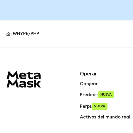
WHYPE/PHP
Pie de página del sitio MetaMask
Operar
Canjear
Predecir
NUEVA
Perps
NUEVA
Activos del mundo real