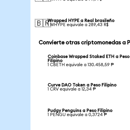
Wrapped HYPE a Real brasileño
🇧🇷
1 WHYPE equivale a 289,43 R$
Convierte otras criptomonedas a 
Coinbase Wrapped Staked ETH a Peso
Filipino
1 CBETH equivale a 130.458,59 ₱
Curve DAO Token a Peso Filipino
1 CRV equivale a 12,34 ₱
Pudgy Penguins a Peso Filipino
1 PENGU equivale a 0,3724 ₱