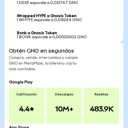
1 DEXE equivale a 0,021747 GNO
Wrapped HYPE a Gnosis Token
1 WHYPE equivale a 0,518264 GNO
Bonk a Gnosis Token
1 BONK equivale a 0,00000002 GNO
Obtén GNO en segundos
Compra, vende, intercambia y canjea
GNO en MetaMask, la billetera cripto
más confiable.
Google Play
Calificación
Descargas
Reseñas
4.4
10M+
483.9K
App Store