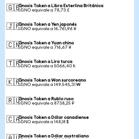
Gnosis Token a Libra Esterlina Británica
🇬🇧
1 GNO equivale a 78,73 £
Gnosis Token a Yen japonés
🇯🇵
1 GNO equivale a 16.761,96 ¥
Gnosis Token a Yuan chino
🇨🇳
1 GNO equivale a 716,67 ¥
Gnosis Token a Lira turca
🇹🇷
1 GNO equivale a 5066,40 ₺
Gnosis Token a Won surcoreano
🇰🇷
1 GNO equivale a 149.545,31 ₩
Gnosis Token a Rublo ruso
🇷🇺
1 GNO equivale a 8738,25 ₽
Gnosis Token a Dólar canadiense
🇨🇦
1 GNO equivale a 148,18 $
Gnosis Token a Dólar australiano
🇦🇺