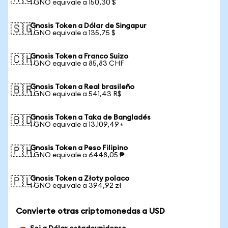
1 GNO equivale a 150,30 $
Gnosis Token a Dólar de Singapur
🇸🇬
1 GNO equivale a 135,75 $
Gnosis Token a Franco Suizo
🇨🇭
1 GNO equivale a 85,83 CHF
Gnosis Token a Real brasileño
🇧🇷
1 GNO equivale a 541,43 R$
Gnosis Token a Taka de Bangladés
🇧🇩
1 GNO equivale a 13.109,49 ৳
Gnosis Token a Peso Filipino
🇵🇭
1 GNO equivale a 6448,05 ₱
Gnosis Token a Złoty polaco
🇵🇱
1 GNO equivale a 394,92 zł
Convierte otras criptomonedas a USD