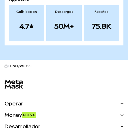
Calificación
Descargas
Reseñas
4.7
50M+
75.8K
GNO/WHYPE
Pie de página del sitio MetaMask
Operar
Canjear
Money
NUEVA
Predecir
NUEVA
Comprar
Desarrollador