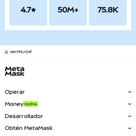
4.7
50M+
75.8K
WHYPE/CHF
Pie de página del sitio MetaMask
Operar
Canjear
Money
NUEVA
Predecir
NUEVA
Comprar
Desarrollador
Perps
NUEVA
Tarjeta
Ver los documentos
Obtén MetaMask
Activos del mundo real
mUSD
NUEVA
Panel
Obtén Metamask