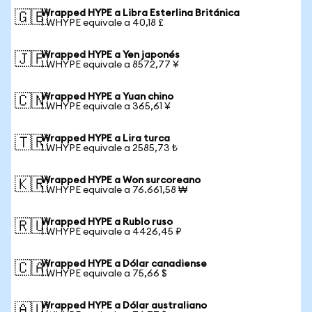
Wrapped HYPE a Libra Esterlina Británica
🇬🇧
1 WHYPE equivale a 40,18 £
Wrapped HYPE a Yen japonés
🇯🇵
1 WHYPE equivale a 8572,77 ¥
Wrapped HYPE a Yuan chino
🇨🇳
1 WHYPE equivale a 365,61 ¥
Wrapped HYPE a Lira turca
🇹🇷
1 WHYPE equivale a 2585,73 ₺
Wrapped HYPE a Won surcoreano
🇰🇷
1 WHYPE equivale a 76.661,58 ₩
Wrapped HYPE a Rublo ruso
🇷🇺
1 WHYPE equivale a 4426,45 ₽
Wrapped HYPE a Dólar canadiense
🇨🇦
1 WHYPE equivale a 75,66 $
Wrapped HYPE a Dólar australiano
🇦🇺