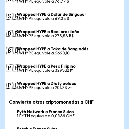
1 WHYPE equivale a 76,77 $
Wrapped HYPE a Dólar de Singapur
🇸🇬
1 WHYPE equivale a 69,33 $
Wrapped HYPE a Real brasileño
🇧🇷
1 WHYPE equivale a 275,53 R$
Wrapped HYPE a Taka de Bangladés
🇧🇩
1 WHYPE equivale a 6690,10 ৳
Wrapped HYPE a Peso Filipino
🇵🇭
1 WHYPE equivale a 3293,12 ₱
Wrapped HYPE a Złoty polaco
🇵🇱
1 WHYPE equivale a 201,73 zł
Convierte otras criptomonedas a CHF
Pyth Network a Franco Suizo
1 PYTH equivale a 0,0338 CHF