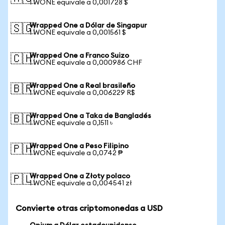
1 WONE equivale a 0,001728 $
Wrapped One a Dólar de Singapur
🇸🇬
1 WONE equivale a 0,001561 $
Wrapped One a Franco Suizo
🇨🇭
1 WONE equivale a 0,000986 CHF
Wrapped One a Real brasileño
🇧🇷
1 WONE equivale a 0,006229 R$
Wrapped One a Taka de Bangladés
🇧🇩
1 WONE equivale a 0,1511 ৳
Wrapped One a Peso Filipino
🇵🇭
1 WONE equivale a 0,0742 ₱
Wrapped One a Złoty polaco
🇵🇱
1 WONE equivale a 0,004541 zł
Convierte otras criptomonedas a USD