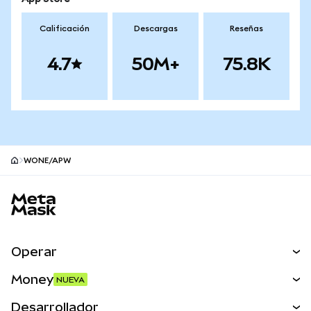
Calificación
Descargas
Reseñas
4.7
50M+
75.8K
WONE/APW
Pie de página del sitio MetaMask
Operar
Canjear
Money
NUEVA
Predecir
NUEVA
Comprar
Desarrollador