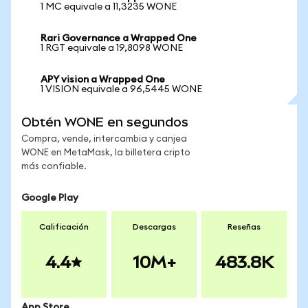
1 MC equivale a 11,3235 WONE
Rari Governance a Wrapped One
1 RGT equivale a 19,8098 WONE
APY vision a Wrapped One
1 VISION equivale a 96,5445 WONE
Obtén WONE en segundos
Compra, vende, intercambia y canjea
WONE en MetaMask, la billetera cripto
más confiable.
Google Play
Calificación
Descargas
Reseñas
4.4
10M+
483.8K
App Store