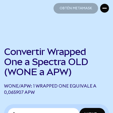
OBTÉN METAMASK
OBTÉN METAMASK
Convertir Wrapped
One a Spectra OLD
(WONE a APW)
WONE/APW: 1 WRAPPED ONE EQUIVALE A
0,065907 APW