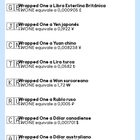
Wrapped One a Libra Esterlina Británica
🇬🇧
1 WONE equivale a 0,000905 £
Wrapped One a Yen japonés
🇯🇵
1 WONE equivale a 0,1922 ¥
Wrapped One a Yuan chino
🇨🇳
1 WONE equivale a 0,008238 ¥
Wrapped One a Lira turca
🇹🇷
1 WONE equivale a 0,0582 ₺
Wrapped One a Won surcoreano
🇰🇷
1 WONE equivale a 1,72 ₩
Wrapped One a Rublo ruso
🇷🇺
1 WONE equivale a 0,1005 ₽
Wrapped One a Dólar canadiense
🇨🇦
1 WONE equivale a 0,001701 $
Wrapped One a Dólar australiano
🇦🇺