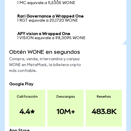
1 MC equivale a 11,5305 WONE
Rari Governance a Wrapped One
1 RGT equivale a 20,1720 WONE
APY vision a Wrapped One
1 VISION equivale a 98,3095 WONE
Obtén WONE en segundos
Compra, vende, intercambia y canjea
WONE en MetaMask, la billetera cripto
más confiable.
Google Play
Calificación
Descargas
Reseñas
4.4
10M+
483.8K
App Store