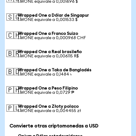
1 WONE equivale a 0,001696 $
Wrapped One a Dólar de Singapur
🇸🇬
1 WONE equivale a 0,001533 $
Wrapped One a Franco Suizo
🇨🇭
1 WONE equivale a 0,000968 CHF
Wrapped One a Real brasileño
🇧🇷
1 WONE equivale a 0,006115 R$
Wrapped One a Taka de Bangladés
🇧🇩
1 WONE equivale a 0,1484 ৳
Wrapped One a Peso Filipino
🇵🇭
1 WONE equivale a 0,0729 ₱
Wrapped One a Złoty polaco
🇵🇱
1 WONE equivale a 0,004455 zł
Convierte otras criptomonedas a USD