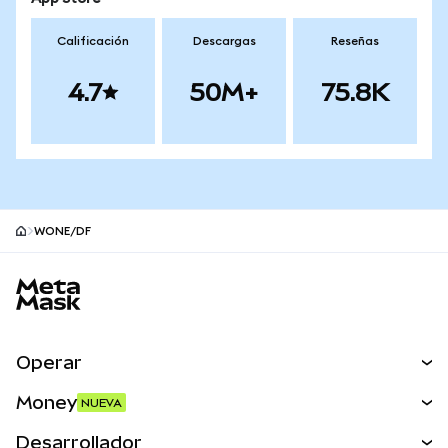
Calificación
Descargas
Reseñas
4.7
50M+
75.8K
WONE/DF
Pie de página del sitio MetaMask
Operar
Canjear
Money
NUEVA
Predecir
NUEVA
Comprar
Desarrollador