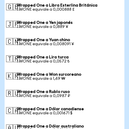
Wrapped One a Libra Esterlina Británica
🇬🇧
1 WONE equivale a 0,000888 £
Wrapped One a Yen japonés
🇯🇵
1 WONE equivale a 0,1889 ¥
Wrapped One a Yuan chino
🇨🇳
1 WONE equivale a 0,008091 ¥
Wrapped One a Lira turca
🇹🇷
1 WONE equivale a 0,0572 ₺
Wrapped One a Won surcoreano
🇰🇷
1 WONE equivale a 1,69 ₩
Wrapped One a Rublo ruso
🇷🇺
1 WONE equivale a 0,0987 ₽
Wrapped One a Dólar canadiense
🇨🇦
1 WONE equivale a 0,001671 $
Wrapped One a Dólar australiano
🇦🇺