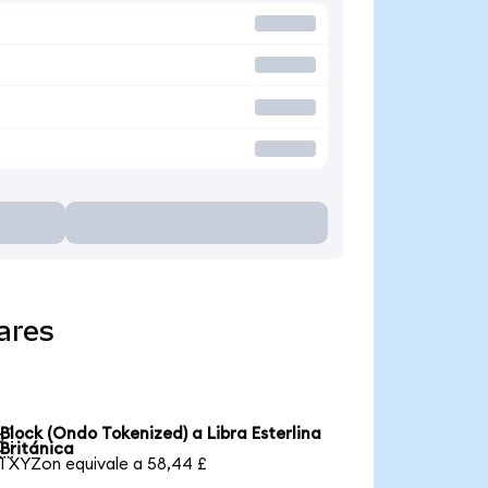
ares
Block (Ondo Tokenized) a Libra Esterlina

Británica
1 XYZon equivale a 58,44 £