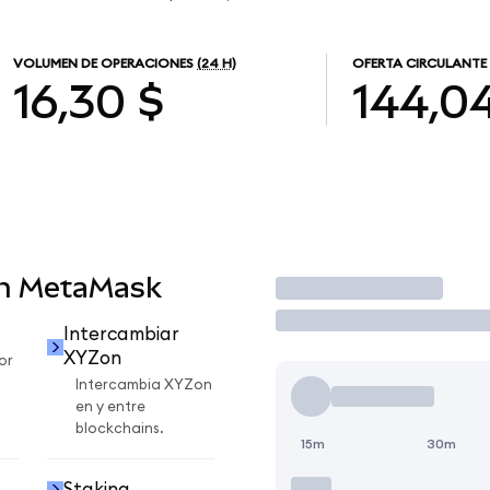
VOLUMEN DE OPERACIONES
(24 H)
OFERTA CIRCULANTE
16,30 $
144,0
en MetaMask
Operar
Intercambiar
XYZon
or
Intercambia XYZon
en y entre
blockchains.
15m
30m
Staking