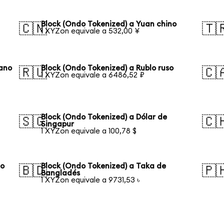
Block (Ondo Tokenized) a Yuan chino
🇨🇳
🇹
1 XYZon equivale a 532,00 ¥
eano
Block (Ondo Tokenized) a Rublo ruso
🇷🇺
🇨
1 XYZon equivale a 6486,52 ₽
Block (Ondo Tokenized) a Dólar de
🇸🇬
🇨
Singapur
1 XYZon equivale a 100,78 $
ño
Block (Ondo Tokenized) a Taka de
🇧🇩
🇵
Bangladés
1 XYZon equivale a 9731,53 ৳