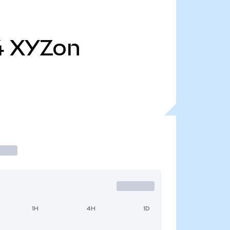
4
XYZon
1H
4H
1D