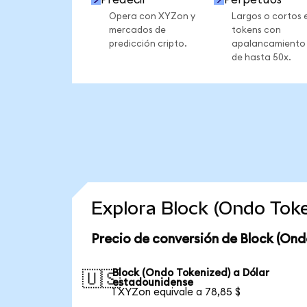
Opera con XYZon y
Largos o cortos 
mercados de
tokens con
predicción cripto.
apalancamiento
de hasta 50x.
Explora Block (Ondo Tok
Precio de conversión de Block (Ond
Block (Ondo Tokenized) a Dólar
🇺🇸
estadounidense
1 XYZon equivale a 78,85 $