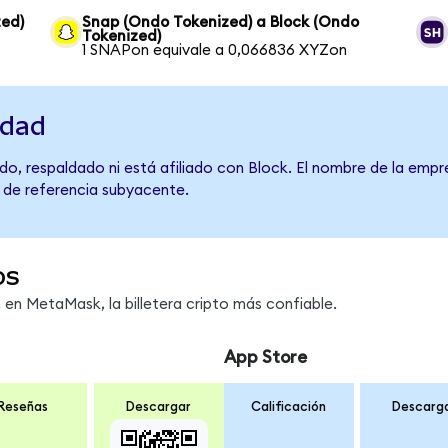
ed)
Snap (Ondo Tokenized) a Block (Ondo
Tokenized)
1 SNAPon equivale a 0,066836 XYZon
idad
o, respaldado ni está afiliado con Block. El nombre de la empr
o de referencia subyacente.
os
n MetaMask, la billetera cripto más confiable.
App Store
Reseñas
Descargar
Calificación
Descarg