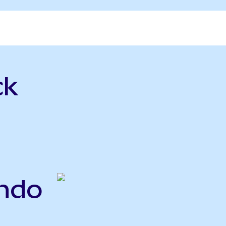
ck
ndo