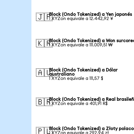
Block (Ondo Tokenized) a Yen japonés
🇯🇵
1 XYZon equivale a 12.442,92 ¥
Block (Ondo Tokenized) a Won surcor
🇰🇷
1 XYZon equivale a 111.009,51 ₩
Block (Ondo Tokenized) a Dólar
🇦🇺
australiano
1 XYZon equivale a 111,57 $
Block (Ondo Tokenized) a Real brasile
🇧🇷
1 XYZon equivale a 401,91 R$
Block (Ondo Tokenized) a Złoty polaco
🇵🇱
1 XYZon equivale a 292,94 zł