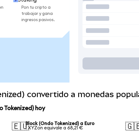
en
Pon tu cripto a
trabajar y gana
ingresos pasivos.
enized) convertido a monedas popul
o Tokenized) hoy
Block (Ondo Tokenized) a Euro
🇪🇺
🇬
1 XYZon equivale a 68,21 €