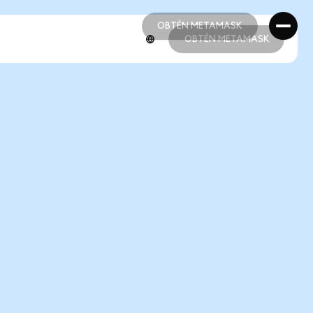
OBTÉN METAMASK
OBTÉN METAMASK
OBTÉN METAMASK
OBTÉN METAMASK