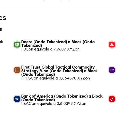
es
s
ck
Deere (Ondo Tokenized) a Block (Ondo
Tokenized)
1 DEon equivale a 7,9607 XYZon
First Trust Global Tactical Commodity
Strategy Fund (Ondo Tokenized) a Block
(Ondo Tokenized)
1 FTGCon equivale a 0,364870 XYZon
Bank of America (Ondo Tokenized) a Block
(Ondo Tokenized)
1 BACon equivale a 0,810399 XYZon