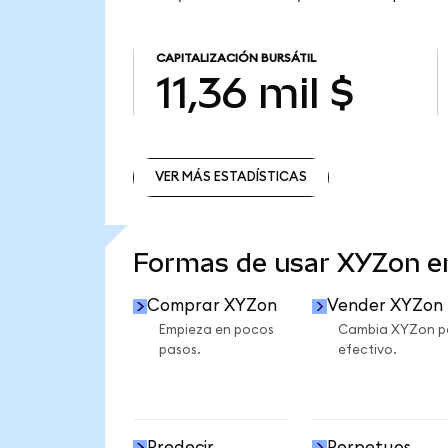
CAPITALIZACIÓN BURSÁTIL
11,36 mil $
VER MÁS ESTADÍSTICAS
VER MÁS ESTADÍSTICAS
Formas de usar XYZon 
Comprar XYZon
Vender XYZon
Empieza en pocos
Cambia XYZon p
pasos.
efectivo.
Predecir
Perpetuos