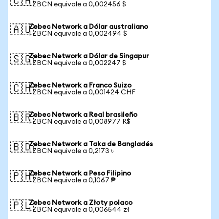
🇨🇦
1 ZBCN equivale a 0,002456 $
Zebec Network a Dólar australiano
🇦🇺
1 ZBCN equivale a 0,002494 $
Zebec Network a Dólar de Singapur
🇸🇬
1 ZBCN equivale a 0,002247 $
Zebec Network a Franco Suizo
🇨🇭
1 ZBCN equivale a 0,001424 CHF
Zebec Network a Real brasileño
🇧🇷
1 ZBCN equivale a 0,008977 R$
Zebec Network a Taka de Bangladés
🇧🇩
1 ZBCN equivale a 0,2173 ৳
Zebec Network a Peso Filipino
🇵🇭
1 ZBCN equivale a 0,1067 ₱
Zebec Network a Złoty polaco
🇵🇱
1 ZBCN equivale a 0,006544 zł