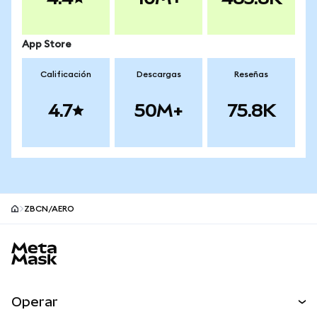
App Store
Calificación
Descargas
Reseñas
4.7
50M+
75.8K
ZBCN/AERO
Pie de página del sitio MetaMask
Operar
Canjear