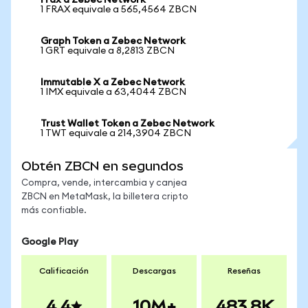
Frax a Zebec Network
1 FRAX equivale a 565,4564 ZBCN
Graph Token a Zebec Network
1 GRT equivale a 8,2813 ZBCN
Immutable X a Zebec Network
1 IMX equivale a 63,4044 ZBCN
Trust Wallet Token a Zebec Network
1 TWT equivale a 214,3904 ZBCN
Obtén ZBCN en segundos
Compra, vende, intercambia y canjea
ZBCN en MetaMask, la billetera cripto
más confiable.
Google Play
Calificación
Descargas
Reseñas
4.4
10M+
483.8K