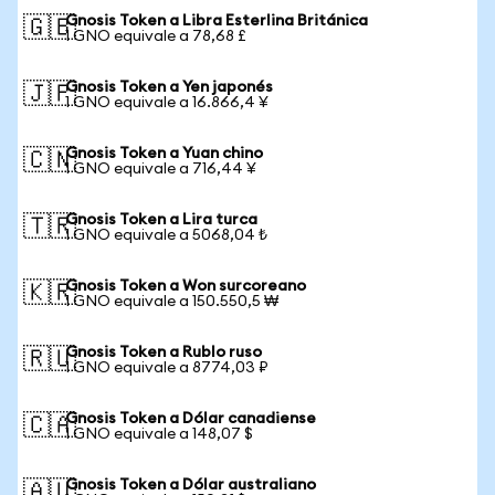
Gnosis Token a Libra Esterlina Británica
🇬🇧
1 GNO equivale a 78,68 £
Gnosis Token a Yen japonés
🇯🇵
1 GNO equivale a 16.866,4 ¥
Gnosis Token a Yuan chino
🇨🇳
1 GNO equivale a 716,44 ¥
Gnosis Token a Lira turca
🇹🇷
1 GNO equivale a 5068,04 ₺
Gnosis Token a Won surcoreano
🇰🇷
1 GNO equivale a 150.550,5 ₩
Gnosis Token a Rublo ruso
🇷🇺
1 GNO equivale a 8774,03 ₽
Gnosis Token a Dólar canadiense
🇨🇦
1 GNO equivale a 148,07 $
Gnosis Token a Dólar australiano
🇦🇺