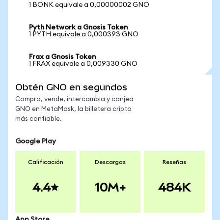
1 BONK equivale a 0,00000002 GNO
Pyth Network a Gnosis Token
1 PYTH equivale a 0,000393 GNO
Frax a Gnosis Token
1 FRAX equivale a 0,009330 GNO
Obtén GNO en segundos
Compra, vende, intercambia y canjea
GNO en MetaMask, la billetera cripto
más confiable.
Google Play
Calificación
Descargas
Reseñas
4.4
10M+
484K
App Store