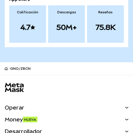
Calificación
Descargas
Reseñas
4.7
50M+
75.8K
GNO/ZBCN
Pie de página del sitio MetaMask
Operar
Canjear
Money
NUEVA
Predecir
NUEVA
Comprar
Desarrollador