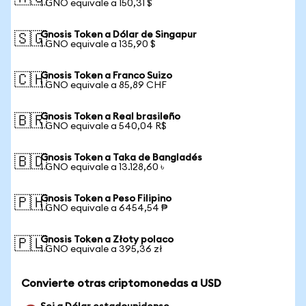
1 GNO equivale a 150,31 $
Gnosis Token a Dólar de Singapur
🇸🇬
1 GNO equivale a 135,90 $
Gnosis Token a Franco Suizo
🇨🇭
1 GNO equivale a 85,89 CHF
Gnosis Token a Real brasileño
🇧🇷
1 GNO equivale a 540,04 R$
Gnosis Token a Taka de Bangladés
🇧🇩
1 GNO equivale a 13.128,60 ৳
Gnosis Token a Peso Filipino
🇵🇭
1 GNO equivale a 6454,54 ₱
Gnosis Token a Złoty polaco
🇵🇱
1 GNO equivale a 395,36 zł
Convierte otras criptomonedas a USD