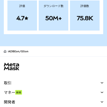
評価
ダウンロード数
評価数
4.7
50M+
75.8K
ADBEon/GSon
MetaMaskサイトフッター
取引
スワップ
マネー
新規
予測
新規
購入
開発者
パーペチュアル
新規
カード
ドキュメントを表示