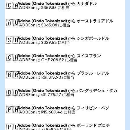
Adobe (Ondo Tokenized) から カナダドル
🇨🇦
1 ADBEon は $359.88 に相当
Adobe (Ondo Tokenized) から オーストラリアドル
🇦🇺
1 ADBEon は $365.08 に相当
Adobe (Ondo Tokenized) から シンガポールドル
🇸🇬
1 ADBEon は $329.53 に相当
Adobe (Ondo Tokenized) から スイスフラン
🇨🇭
1 ADBEon は CHF 208.59 に相当
Adobe (Ondo Tokenized) から ブラジル・レアル
🇧🇷
1 ADBEon は R$1,313.93 に相当
Adobe (Ondo Tokenized) から バングラデシュ・タカ
🇧🇩
1 ADBEon は ৳31,775.27 に相当
Adobe (Ondo Tokenized) から フィリピン・ペソ
🇵🇭
1 ADBEon は ₱15,609.46 に相当
Adobe (Ondo Tokenized) から ポーランド ズロチ
🇵🇱
1 ADBEon は zł 958.25 に相当