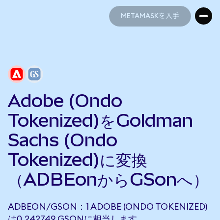
METAMASKを入手
METAMASKを入手
Adobe (Ondo
Tokenized)をGoldman
Sachs (Ondo
Tokenized)に変換
（ADBEonからGSonへ）
ADBEON/GSON：1 ADOBE (ONDO TOKENIZED)
は0.242749 GSONに相当します