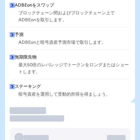
ADBEonをスワップ
ブロックチェーン間およびブロックチェーン上で
ADBEonを取引します。
予測
ADBEonと暗号資産予測市場で取引します。
無期限先物
最大50倍のレバレッジでトークンをロングまたはショー
トします。
ステーキング
暗号資産を運用して受動的所得を得ましょう。
取引