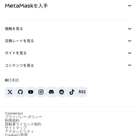
MetaMaskを入手
RWA
mUSD
新規
ダッシュボード
トランザクションシールド
収益化
Smart Accounts Kit
Agent Wallet
新規
価格を見る
埋め込みウォレット
Snaps
ビットコインの価格
交換レートを見る
MetaMask Connect
イーサリアムの価格
報酬
新規
BTC→USD
Solanaの価格
ガイドを見る
Snaps
セキュリティ
ETH→USD
BTCの購入
Shiba Inuの価格
USDT→INR
コンテンツを見る
Web3サービス
サポート
ETHの購入
Pepeの価格
ビットコインウォレット
BTC→USDT
SOLの購入
キャリア
Tetherの価格
Solanaウォレット
日本語
BTC→INR
PEPEの購入
お問い合わせ
USDCの価格
おすすめの暗号資産カード
ETH→USDT
USDTの購入
Chanlinkの価格
おすすめのモバイル暗号資産ウォレット
USDT→PHP
USDCの購入
Polymarketとは？
BTC→EUR
SHIBの購入
Consensys
税制関連ニュース
プライバシー ポリシー
利用規約
BNBの購入
貢献者ライセンス契約
暗号資産の購入方法は？
サイトマップ
アクセシビリティ
ビットコインを売るには？
Cookieの管理