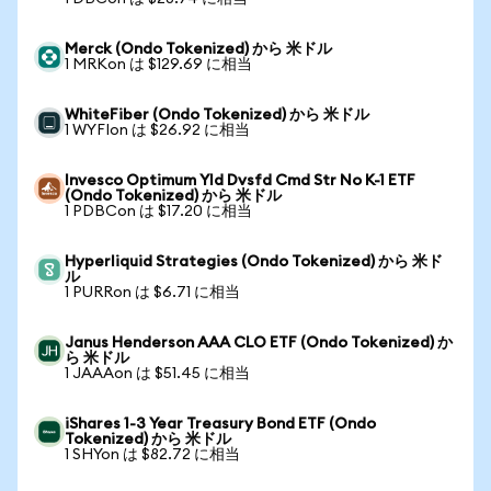
Merck (Ondo Tokenized) から 米ドル
1 MRKon は $129.69 に相当
WhiteFiber (Ondo Tokenized) から 米ドル
1 WYFIon は $26.92 に相当
Invesco Optimum Yld Dvsfd Cmd Str No K-1 ETF
(Ondo Tokenized) から 米ドル
1 PDBCon は $17.20 に相当
Hyperliquid Strategies (Ondo Tokenized) から 米ド
ル
1 PURRon は $6.71 に相当
Janus Henderson AAA CLO ETF (Ondo Tokenized) か
ら 米ドル
1 JAAAon は $51.45 に相当
iShares 1-3 Year Treasury Bond ETF (Ondo
Tokenized) から 米ドル
1 SHYon は $82.72 に相当