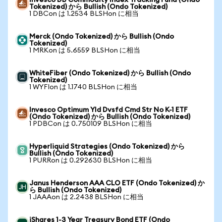
Invesco DB Commodity Index Tracking Fund (Ondo
Tokenized) から Bullish (Ondo Tokenized)
1 DBCon は 1.2534 BLSHon に相当
Merck (Ondo Tokenized) から Bullish (Ondo
Tokenized)
1 MRKon は 5.6559 BLSHon に相当
WhiteFiber (Ondo Tokenized) から Bullish (Ondo
Tokenized)
1 WYFIon は 1.1740 BLSHon に相当
Invesco Optimum Yld Dvsfd Cmd Str No K-1 ETF
(Ondo Tokenized) から Bullish (Ondo Tokenized)
1 PDBCon は 0.750109 BLSHon に相当
Hyperliquid Strategies (Ondo Tokenized) から
Bullish (Ondo Tokenized)
1 PURRon は 0.292630 BLSHon に相当
Janus Henderson AAA CLO ETF (Ondo Tokenized) か
ら Bullish (Ondo Tokenized)
1 JAAAon は 2.2438 BLSHon に相当
iShares 1-3 Year Treasury Bond ETF (Ondo