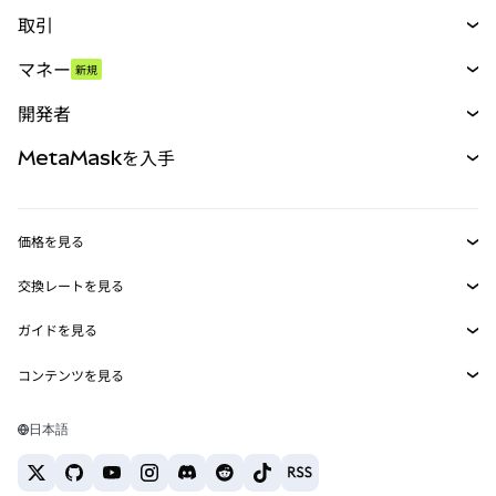
取引
スワップ
マネー
新規
予測
新規
購入
開発者
パーペチュアル
新規
カード
ドキュメントを表示
MetaMaskを入手
RWA
mUSD
新規
ダッシュボード
トランザクションシールド
収益化
Smart Accounts Kit
Agent Wallet
新規
価格を見る
埋め込みウォレット
Snaps
ビットコインの価格
交換レートを見る
MetaMask Connect
イーサリアムの価格
報酬
新規
BTC→USD
Solanaの価格
ガイドを見る
Snaps
セキュリティ
ETH→USD
BTCの購入
Shiba Inuの価格
USDT→INR
コンテンツを見る
Web3サービス
サポート
ETHの購入
Pepeの価格
ビットコインウォレット
BTC→USDT
SOLの購入
キャリア
Tetherの価格
Solanaウォレット
日本語
BTC→INR
PEPEの購入
お問い合わせ
USDCの価格
おすすめの暗号資産カード
ETH→USDT
USDTの購入
Chanlinkの価格
おすすめのモバイル暗号資産ウォレット