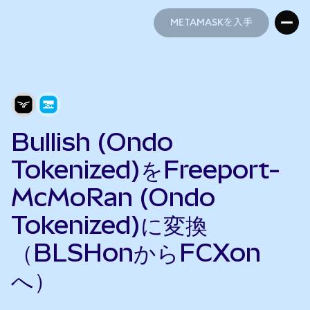
METAMASKを入手
METAMASKを入手
Bullish (Ondo
Tokenized)をFreeport-
McMoRan (Ondo
Tokenized)に変換
（BLSHonからFCXon
へ）