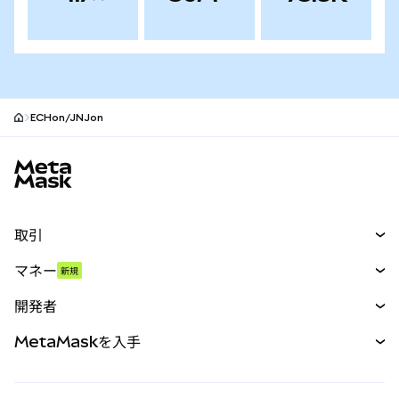
ECHon/JNJon
MetaMaskサイトフッター
取引
スワップ
マネー
新規
予測
新規
購入
開発者
パーペチュアル
新規
カード
ドキュメントを表示
MetaMaskを入手
RWA
mUSD
新規
ダッシュボード
トランザクションシールド
収益化
Smart Accounts Kit
Agent Wallet
新規