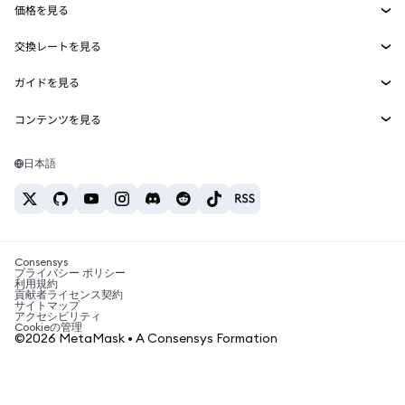
価格を見る
埋め込みウォレット
Snaps
ビットコインの価格
交換レートを見る
MetaMask Connect
イーサリアムの価格
報酬
新規
BTC→USD
Solanaの価格
ガイドを見る
Snaps
セキュリティ
ETH→USD
BTCの購入
Shiba Inuの価格
USDT→INR
コンテンツを見る
Web3サービス
サポート
ETHの購入
Pepeの価格
ビットコインウォレット
BTC→USDT
SOLの購入
キャリア
Tetherの価格
Solanaウォレット
日本語
BTC→INR
PEPEの購入
お問い合わせ
USDCの価格
おすすめの暗号資産カード
ETH→USDT
USDTの購入
Chanlinkの価格
おすすめのモバイル暗号資産ウォレット
USDT→PHP
USDCの購入
Polymarketとは？
BTC→EUR
SHIBの購入
Consensys
税制関連ニュース
プライバシー ポリシー
利用規約
BNBの購入
貢献者ライセンス契約
暗号資産の購入方法は？
サイトマップ
アクセシビリティ
ビットコインを売るには？
Cookieの管理
©2026 MetaMask • A Consensys Formation