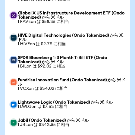
Global X US Infrastructure Development ETF (Ondo
Tokenized) から 米ドル
1 PAVEon は $58.38 に相当
HIVE Digital Technologies (Ondo Tokenized) から 米
ドル
1 HIVEon は $2.79 に相当
SPDR Bloomberg 1-3 Month T-Bill ETF (Ondo
Tokenized) から 米ドル
1 BILon は $92.02 に相当
Fundrise Innovation Fund (Ondo Tokenized) から 米ド
ル
1 VCXon は $34.02 に相当
Lightwave Logic (Ondo Tokenized) から 米ドル
1 LWLGon は $7.63 に相当
Jabil (Ondo Tokenized) から 米ドル
1 JBLon は $343.85 に相当