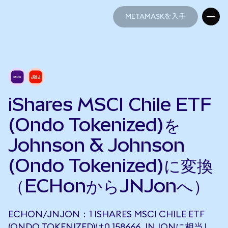
METAMASKを入手
METAMASKを入手
iShares MSCI Chile ETF
(Ondo Tokenized)を
Johnson & Johnson
(Ondo Tokenized)に変換
（ECHonからJNJonへ）
ECHON/JNJON：1 ISHARES MSCI CHILE ETF
(ONDO TOKENIZED)は0.158666 JNJONに相当し