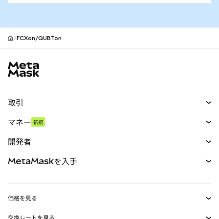
FCXon/QUBTon
MetaMaskサイトフッター
取引
スワップ
マネー
新規
予測
新規
購入
開発者
パーペチュアル
新規
カード
ドキュメントを表示
MetaMaskを入手
RWA
mUSD
新規
ダッシュボード
トランザクションシールド
収益化
Smart Accounts Kit
Agent Wallet
新規
価格を見る
埋め込みウォレット
Snaps
ビットコインの価格
交換レートを見る