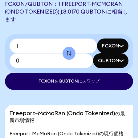
FCXON/QUBTON：1 FREEPORT-MCMORAN
(ONDO TOKENIZED)は8.0170 QUBTONに相当し
ます
FCXON
QUBTON
FCXONをQUBTONにスワップ
Freeport-McMoRan (Ondo Tokenized)の最
新市場情報
Freeport-McMoRan (Ondo Tokenized)の現行価格