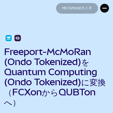
METAMASKを入手
METAMASKを入手
Freeport-McMoRan
(Ondo Tokenized)を
Quantum Computing
(Ondo Tokenized)に変換
（FCXonからQUBTon
へ）