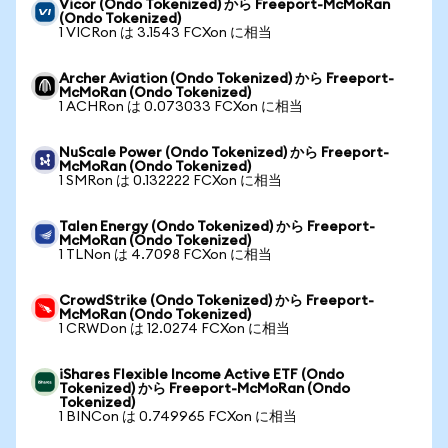
Vicor (Ondo Tokenized) から Freeport-McMoRan
(Ondo Tokenized)
1 VICRon は 3.1543 FCXon に相当
Archer Aviation (Ondo Tokenized) から Freeport-
McMoRan (Ondo Tokenized)
1 ACHRon は 0.073033 FCXon に相当
NuScale Power (Ondo Tokenized) から Freeport-
McMoRan (Ondo Tokenized)
1 SMRon は 0.132222 FCXon に相当
Talen Energy (Ondo Tokenized) から Freeport-
McMoRan (Ondo Tokenized)
1 TLNon は 4.7098 FCXon に相当
CrowdStrike (Ondo Tokenized) から Freeport-
McMoRan (Ondo Tokenized)
1 CRWDon は 12.0274 FCXon に相当
iShares Flexible Income Active ETF (Ondo
Tokenized) から Freeport-McMoRan (Ondo
Tokenized)
1 BINCon は 0.749965 FCXon に相当