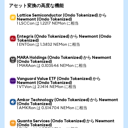
アセット変換の高度な機能
Lattice Semiconductor (Ondo Tokenized) から
Newmont (Ondo Tokenized)
1 LSCCon は 1.2217 NEMon に相当
Entegris (Ondo Tokenized) から Newmont (Ondo
Tokenized)
1 ENTGon は 1.3832 NEMon に相当
MARA Holdings (Ondo Tokenized) から Newmont
(Ondo Tokenized)
1 MARAon は 0.103546 NEMon に相当
Vanguard Value ETF (Ondo Tokenized) から
Newmont (Ondo Tokenized)
1 VTVon は 2.1414 NEMon に相当
Amkor Technology (Ondo Tokenized) から Newmont
(Ondo Tokenized)
1 AMKRon は 0.514704 NEMon に相当
Quanta Services (Ondo Tokenized) から Newmont
(Ondo Tokenized)