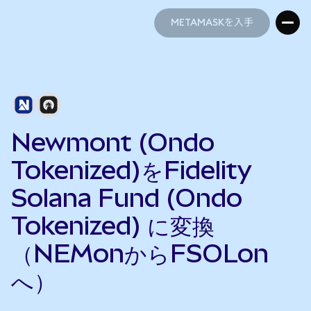
METAMASKを入手
METAMASKを入手
Newmont (Ondo
Tokenized)をFidelity
Solana Fund (Ondo
Tokenized) に変換
（NEMonからFSOLon
へ）