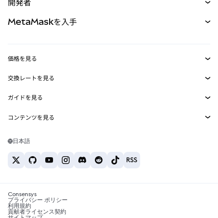
開発者
パーペチュアル
新規
カード
ドキュメントを表示
MetaMaskを入手
RWA
mUSD
新規
ダッシュボード
トランザクションシールド
収益化
Smart Accounts Kit
Agent Wallet
新規
価格を見る
埋め込みウォレット
Snaps
ビットコインの価格
交換レートを見る
MetaMask Connect
イーサリアムの価格
報酬
新規
BTC→USD
Solanaの価格
ガイドを見る
Snaps
セキュリティ
ETH→USD
BTCの購入
Shiba Inuの価格
USDT→INR
コンテンツを見る
Web3サービス
サポート
ETHの購入
Pepeの価格
ビットコインウォレット
BTC→USDT
SOLの購入
キャリア
Tetherの価格
Solanaウォレット
日本語
BTC→INR
PEPEの購入
お問い合わせ
USDCの価格
おすすめの暗号資産カード
ETH→USDT
USDTの購入
Chanlinkの価格
おすすめのモバイル暗号資産ウォレット
USDT→PHP
USDCの購入
Polymarketとは？
BTC→EUR
SHIBの購入
Consensys
税制関連ニュース
プライバシー ポリシー
利用規約
BNBの購入
貢献者ライセンス契約
暗号資産の購入方法は？
サイトマップ