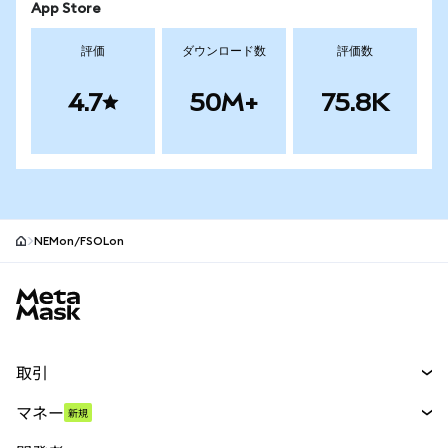
App Store
評価
ダウンロード数
評価数
4.7
50M+
75.8K
NEMon/FSOLon
MetaMaskサイトフッター
取引
スワップ
マネー
新規
予測
新規
購入