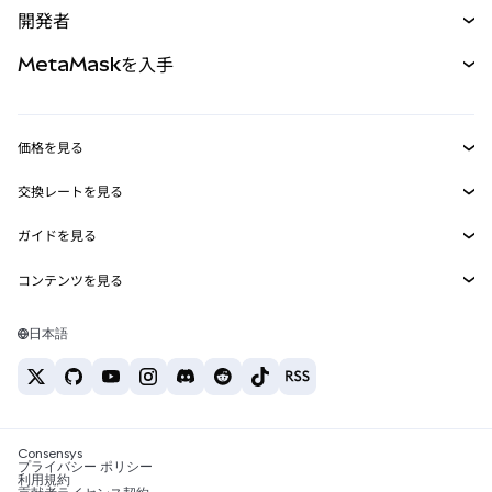
開発者
パーペチュアル
新規
カード
ドキュメントを表示
MetaMaskを入手
RWA
mUSD
新規
ダッシュボード
トランザクションシールド
収益化
Smart Accounts Kit
Agent Wallet
新規
価格を見る
埋め込みウォレット
Snaps
ビットコインの価格
交換レートを見る
MetaMask Connect
イーサリアムの価格
報酬
新規
BTC→USD
Solanaの価格
ガイドを見る
Snaps
セキュリティ
ETH→USD
BTCの購入
Shiba Inuの価格
USDT→INR
コンテンツを見る
Web3サービス
サポート
ETHの購入
Pepeの価格
ビットコインウォレット
BTC→USDT
SOLの購入
キャリア
Tetherの価格
Solanaウォレット
日本語
BTC→INR
PEPEの購入
お問い合わせ
USDCの価格
おすすめの暗号資産カード
ETH→USDT
USDTの購入
Chanlinkの価格
おすすめのモバイル暗号資産ウォレット
USDT→PHP
USDCの購入
Polymarketとは？
BTC→EUR
SHIBの購入
Consensys
税制関連ニュース
プライバシー ポリシー
利用規約
BNBの購入