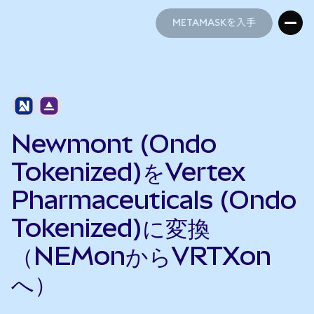
METAMASKを入手
METAMASKを入手
Newmont (Ondo
Tokenized)をVertex
Pharmaceuticals (Ondo
Tokenized)に変換
（NEMonからVRTXon
へ）