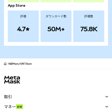
App Store
評価
ダウンロード数
評価数
4.7
50M+
75.8K
NEMon/VRTXon
MetaMaskサイトフッター
取引
スワップ
マネー
新規
予測
新規
購入