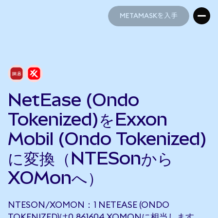
METAMASKを入手
METAMASKを入手
NetEase (Ondo
Tokenized)をExxon
Mobil (Ondo Tokenized)
に変換（NTESonから
XOMonへ）
NTESON/XOMON：1 NETEASE (ONDO
TOKENIZED)は0.861604 XOMONに相当します