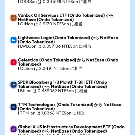
1 ORBXon は 0.346188 NTESon に相当
VanEck Oil Services ETF (Ondo Tokenized) から
NetEase (Ondo Tokenized)
1 OIHon は 2.9170 NTESon に相当
Lightwave Logic (Ondo Tokenized) から NetEase
(Ondo Tokenized)
1 LWLGon は 0.057136 NTESon に相当
Celestica (Ondo Tokenized) から NetEase (Ondo
Tokenized)
1 CLSon は 2.3491 NTESon に相当
SPDR Bloomberg 1-3 Month T-Bill ETF (Ondo
Tokenized) から NetEase (Ondo Tokenized)
1 BILon は 0.689082 NTESon に相当
TTM Technologies (Ondo Tokenized) から NetEase
(Ondo Tokenized)
1 TTMIon は 1.0368 NTESon に相当
Global X US Infrastructure Development ETF (Ondo
Tokenized) から NetEase (Ondo Tokenized)