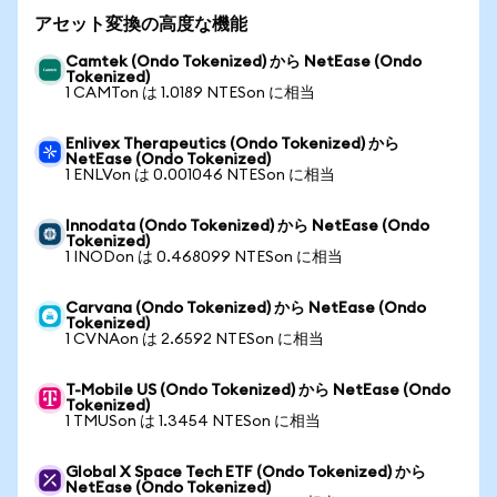
アセット変換の高度な機能
Camtek (Ondo Tokenized) から NetEase (Ondo
Tokenized)
1 CAMTon は 1.0189 NTESon に相当
Enlivex Therapeutics (Ondo Tokenized) から
NetEase (Ondo Tokenized)
1 ENLVon は 0.001046 NTESon に相当
Innodata (Ondo Tokenized) から NetEase (Ondo
Tokenized)
1 INODon は 0.468099 NTESon に相当
Carvana (Ondo Tokenized) から NetEase (Ondo
Tokenized)
1 CVNAon は 2.6592 NTESon に相当
T-Mobile US (Ondo Tokenized) から NetEase (Ondo
Tokenized)
1 TMUSon は 1.3454 NTESon に相当
Global X Space Tech ETF (Ondo Tokenized) から
NetEase (Ondo Tokenized)