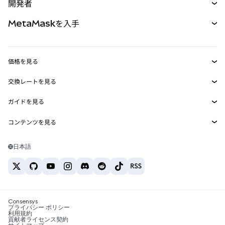
開発者
パーペチュアル
新規
カード
ドキュメントを表示
MetaMaskを入手
RWA
mUSD
新規
ダッシュボード
トランザクションシールド
収益化
Smart Accounts Kit
Agent Wallet
新規
価格を見る
埋め込みウォレット
Snaps
ビットコインの価格
交換レートを見る
MetaMask Connect
イーサリアムの価格
報酬
新規
BTC→USD
Solanaの価格
ガイドを見る
Snaps
セキュリティ
ETH→USD
BTCの購入
Shiba Inuの価格
USDT→INR
コンテンツを見る
Web3サービス
サポート
ETHの購入
Pepeの価格
ビットコインウォレット
BTC→USDT
SOLの購入
キャリア
Tetherの価格
Solanaウォレット
日本語
BTC→INR
PEPEの購入
お問い合わせ
USDCの価格
おすすめの暗号資産カード
ETH→USDT
USDTの購入
Chanlinkの価格
おすすめのモバイル暗号資産ウォレット
USDT→PHP
USDCの購入
Polymarketとは？
BTC→EUR
SHIBの購入
Consensys
税制関連ニュース
プライバシー ポリシー
利用規約
BNBの購入
貢献者ライセンス契約
暗号資産の購入方法は？