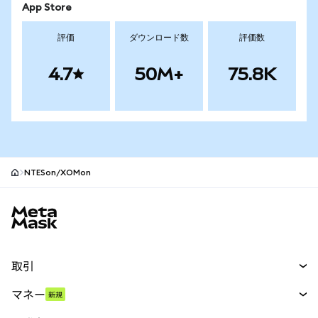
App Store
評価
ダウンロード数
評価数
4.7
50M+
75.8K
NTESon/XOMon
MetaMaskサイトフッター
取引
スワップ
マネー
新規
予測
新規
購入