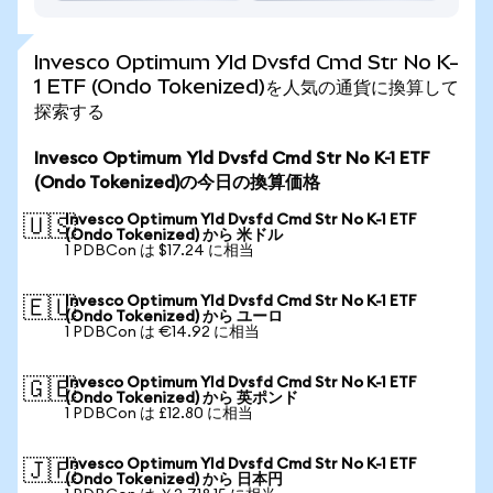
Invesco Optimum Yld Dvsfd Cmd Str No K-
1 ETF (Ondo Tokenized)を人気の通貨に換算して
探索する
Invesco Optimum Yld Dvsfd Cmd Str No K-1 ETF
(Ondo Tokenized)の今日の換算価格
Invesco Optimum Yld Dvsfd Cmd Str No K-1 ETF
🇺🇸
(Ondo Tokenized) から 米ドル
1 PDBCon は $17.24 に相当
Invesco Optimum Yld Dvsfd Cmd Str No K-1 ETF
🇪🇺
(Ondo Tokenized) から ユーロ
1 PDBCon は €14.92 に相当
Invesco Optimum Yld Dvsfd Cmd Str No K-1 ETF
🇬🇧
(Ondo Tokenized) から 英ポンド
1 PDBCon は £12.80 に相当
Invesco Optimum Yld Dvsfd Cmd Str No K-1 ETF
🇯🇵
(Ondo Tokenized) から 日本円