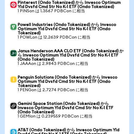
Pinterest (Ondo Tokenized) から Invesco Optimum
Yld Dvsfd Cmd Str No K-1 ETF (Ondo Tokenized)
1 PINSon は 1.3567 PDBCon に相当
Powell Industries (Ondo Tokenized) から Invesco
Optimum Yld Dvsfd Cmd Str No K-1 ETF (Ondo
Tokenized)
1 POWLon は 12.2639 PDBCon に相当
Janus Henderson AAA CLO ETF (Ondo Tokenized) か
ら Invesco Optimum Yld Dvsfd Cmd Str No K-1 ETF
(Ondo Tokenized)
1 JAAAon は 2.9843 PDBCon に相当
Penguin Solutions (Ondo Tokenized) から Invesco
Optimum Yld Dvsfd Cmd Str No K-1 ETF (Ondo
Tokenized)
1 PENGon は 2.7274 PDBCon に相当
Gemini Space Station (Ondo Tokenized) から
Invesco Optimum Yld Dvsfd Cmd Str No K-1 ETF
(Ondo Tokenized)
1 GEMIon は 0.239559 PDBCon に相当
AT&T (Ondo Tokenized) から Invesco Optimum Yld