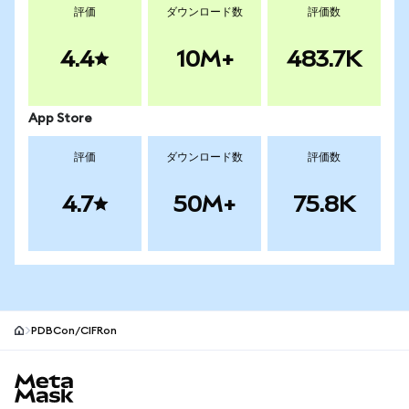
評価
ダウンロード数
評価数
4.4
10M+
483.7K
App Store
評価
ダウンロード数
評価数
4.7
50M+
75.8K
PDBCon/CIFRon
MetaMaskサイトフッター