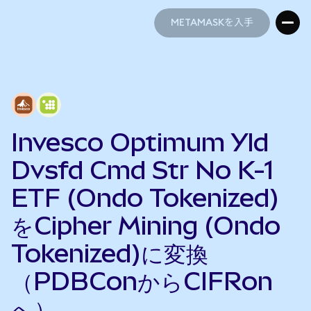
METAMASKを入手
METAMASKを入手
Invesco Optimum Yld
Dvsfd Cmd Str No K-1
ETF (Ondo Tokenized)
をCipher Mining (Ondo
Tokenized)に変換
（PDBConからCIFRon
へ）