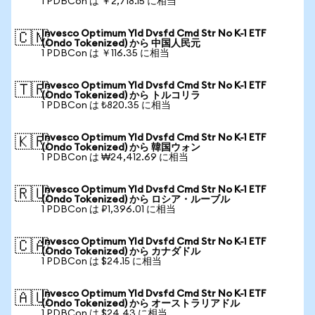
1 PDBCon は ￥2,718.15 に相当
Invesco Optimum Yld Dvsfd Cmd Str No K-1 ETF
🇨🇳
(Ondo Tokenized) から 中国人民元
1 PDBCon は ￥116.35 に相当
Invesco Optimum Yld Dvsfd Cmd Str No K-1 ETF
🇹🇷
(Ondo Tokenized) から トルコリラ
1 PDBCon は ₺820.35 に相当
Invesco Optimum Yld Dvsfd Cmd Str No K-1 ETF
🇰🇷
(Ondo Tokenized) から 韓国ウォン
1 PDBCon は ₩24,412.69 に相当
Invesco Optimum Yld Dvsfd Cmd Str No K-1 ETF
🇷🇺
(Ondo Tokenized) から ロシア・ルーブル
1 PDBCon は ₽1,396.01 に相当
Invesco Optimum Yld Dvsfd Cmd Str No K-1 ETF
🇨🇦
(Ondo Tokenized) から カナダドル
1 PDBCon は $24.15 に相当
Invesco Optimum Yld Dvsfd Cmd Str No K-1 ETF
🇦🇺
(Ondo Tokenized) から オーストラリアドル
1 PDBCon は $24.43 に相当