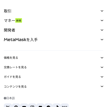
取引
スワップ
マネー
新規
予測
新規
購入
開発者
パーペチュアル
新規
カード
ドキュメントを表示
MetaMaskを入手
RWA
mUSD
新規
ダッシュボード
トランザクションシールド
収益化
Smart Accounts Kit
Agent Wallet
新規
価格を見る
埋め込みウォレット
Snaps
ビットコインの価格
交換レートを見る
MetaMask Connect
イーサリアムの価格
報酬
新規
BTC→USD
Solanaの価格
ガイドを見る
Snaps
セキュリティ
ETH→USD
BTCの購入
Shiba Inuの価格
USDT→INR
コンテンツを見る
Web3サービス
サポート
ETHの購入
Pepeの価格
ビットコインウォレット
BTC→USDT
SOLの購入
キャリア
Tetherの価格
Solanaウォレット
日本語
BTC→INR
PEPEの購入
お問い合わせ
USDCの価格
おすすめの暗号資産カード