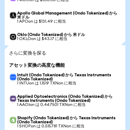
1 WDCon は $550.50 に相当
Apollo Global Management (Ondo Tokenized) から
米ドル
1 APOon は $131.49 に相当
Oklo (Ondo Tokenized) から 米ドル
1 OKLOon は $43.17 に相当
さらに変換を探る
アセット変換の高度な機能
Intuit (Ondo Tokenized) から Texas Instruments
(Ondo Tokenized)
1 INTUon は 1.1519 TXNon に相当
Applied Optoelectronics (Ondo Tokenized) から
Texas Instruments (Ondo Tokenized)
1 AAOIon は 0.467501 TXNon に相当
Shopify (Ondo Tokenized) から Texas Instruments
(Ondo Tokenized)
1 SHOPon は 0.515781 TXNon に相当