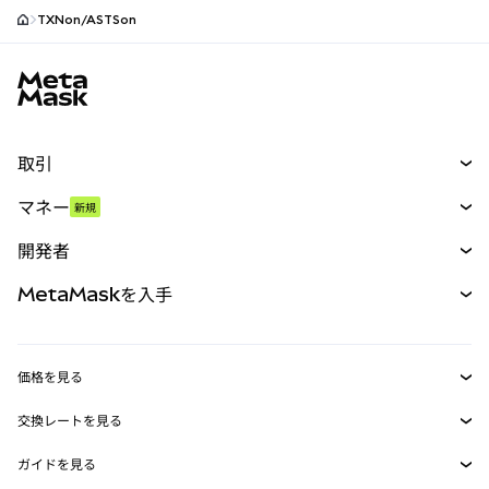
TXNon/ASTSon
MetaMaskサイトフッター
取引
スワップ
マネー
新規
予測
新規
購入
開発者
パーペチュアル
新規
カード
ドキュメントを表示
MetaMaskを入手
RWA
mUSD
新規
ダッシュボード
トランザクションシールド
収益化
Smart Accounts Kit
Agent Wallet
新規
価格を見る
埋め込みウォレット
Snaps
ビットコインの価格
交換レートを見る
MetaMask Connect
イーサリアムの価格
報酬
新規
BTC→USD
Solanaの価格
ガイドを見る
Snaps
セキュリティ
ETH→USD
BTCの購入