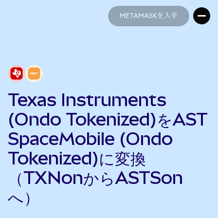
METAMASKを入手
METAMASKを入手
Texas Instruments
(Ondo Tokenized)をAST
SpaceMobile (Ondo
Tokenized)に変換
（TXNonからASTSon
へ）