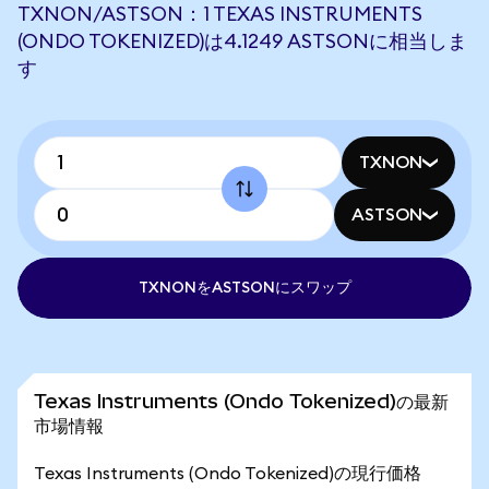
TXNON/ASTSON：1 TEXAS INSTRUMENTS
(ONDO TOKENIZED)は4.1249 ASTSONに相当しま
す
TXNON
ASTSON
TXNONをASTSONにスワップ
Texas Instruments (Ondo Tokenized)の最新
市場情報
Texas Instruments (Ondo Tokenized)の現行価格