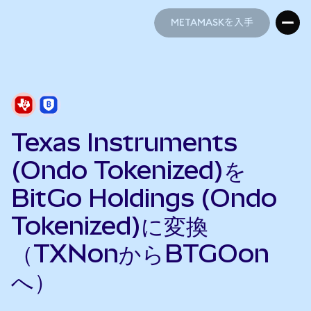
METAMASKを入手
METAMASKを入手
Texas Instruments
(Ondo Tokenized)を
BitGo Holdings (Ondo
Tokenized)に変換
（TXNonからBTGOon
へ）