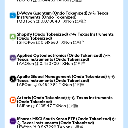
1 BOTon は 0.104455 TXNon に相当
D-Wave Quantum (Ondo Tokenized) から Texas
Instruments (Ondo Tokenized)
1 QBTSon は 0.070040 TXNon に相当
Shopify (Ondo Tokenized) から Texas Instruments
(Ondo Tokenized)
1 SHOPon は 0.519680 TXNon に相当
Applied Optoelectronics (Ondo Tokenized) から
Texas Instruments (Ondo Tokenized)
1 AAOIon は 0.480700 TXNon に相当
Apollo Global Management (Ondo Tokenized) から
Texas Instruments (Ondo Tokenized)
1 APOon は 0.454794 TXNon に相当
Arteris (Ondo Tokenized) から Texas Instruments
(Ondo Tokenized)
1 AIPon は 0.105147 TXNon に相当
iShares MSCI South Korea ETF (Ondo Tokenized) か
ら Texas Instruments (Ondo Tokenized)
1 EWYon は 0.567999 TXNon に相当