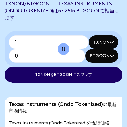
TXNON/BTGOON：1 TEXAS INSTRUMENTS
(ONDO TOKENIZED)は57.2515 BTGOONに相当し
ます
TXNON
BTGOON
TXNONをBTGOONにスワップ
Texas Instruments (Ondo Tokenized)の最新
市場情報
Texas Instruments (Ondo Tokenized)の現行価格