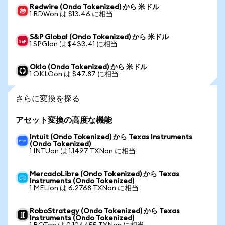
Redwire (Ondo Tokenized) から 米ドル
1 RDWon は $13.46 に相当
S&P Global (Ondo Tokenized) から 米ドル
1 SPGIon は $433.41 に相当
Oklo (Ondo Tokenized) から 米ドル
1 OKLOon は $47.87 に相当
さらに変換を探る
アセット変換の高度な機能
Intuit (Ondo Tokenized) から Texas Instruments
(Ondo Tokenized)
1 INTUon は 1.1497 TXNon に相当
MercadoLibre (Ondo Tokenized) から Texas
Instruments (Ondo Tokenized)
1 MELIon は 6.2768 TXNon に相当
RoboStrategy (Ondo Tokenized) から Texas
Instruments (Ondo Tokenized)