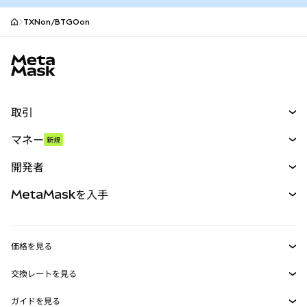
TXNon/BTGOon
MetaMaskサイトフッター
取引
スワップ
マネー
新規
予測
新規
購入
開発者
パーペチュアル
新規
カード
ドキュメントを表示
MetaMaskを入手
RWA
mUSD
新規
ダッシュボード
トランザクションシールド
収益化
Smart Accounts Kit
Agent Wallet
新規
価格を見る
埋め込みウォレット
Snaps
ビットコインの価格
交換レートを見る
MetaMask Connect
イーサリアムの価格
報酬
新規
BTC→USD
Solanaの価格
ガイドを見る
Snaps
ETH→USD