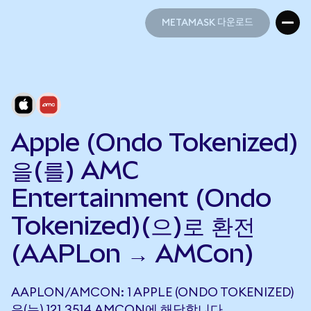
METAMASK 다운로드
METAMASK 다운로드
Apple (Ondo Tokenized)
을(를) AMC
Entertainment (Ondo
Tokenized)(으)로 환전
(AAPLon → AMCon)
AAPLON/AMCON: 1 APPLE (ONDO TOKENIZED)
은(는) 121.3514 AMCON에 해당합니다