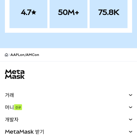
4.7
50M+
75.8K
AAPLon/AMCon
MetaMask 사이트 바닥글
거래
스왑
머니
신규
예측 시장
신규
매수
개발자
무기한 선물
신규
카드
문서 보기
MetaMask 받기
실물자산
mUSD
신규
대시보드