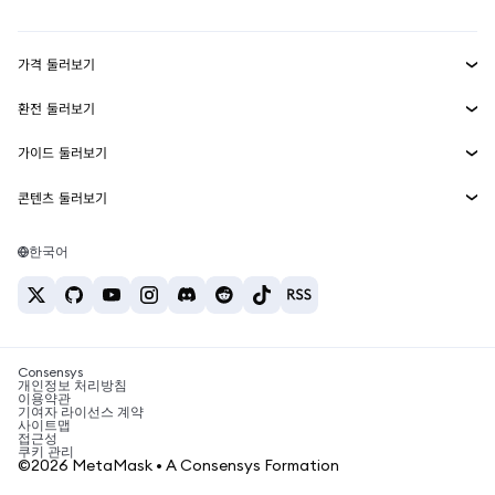
Transaction Shield
수익 창출
Smart Accounts Kit
에이전트 지갑
신규
가격 둘러보기
임베디드 지갑
Snaps
비트코인 가격
환전 둘러보기
MetaMask Connect
이더리움 가격
보상
신규
BTC를 USD로 환전
솔라나 가격
가이드 둘러보기
Snaps
보안
ETH를 USD로 환전
BTC 매수
시바이누 가격
USDT를 INR로 환전
콘텐츠 둘러보기
웹3 서비스
고객 지원
ETH 매수
페페 가격
비트코인 지갑
BTC를 USDT로 환전
SOL 매수
채용
테더 가격
솔라나 지갑
한국어
BTC를 INR로 환전
PEPE 매수
연락처
USDC 가격
최고의 암호화폐 카드
ETH를 USDT로 환전
USDT 매수
체인링크 가격
최고의 모바일 암호화폐 지갑
USDT를 PHP로 환전
USDC 매수
Polymarket이란?
BTC를 EUR로 환전
SHIB 매수
Consensys
암호화폐 세금 뉴스
개인정보 처리방침
이용약관
BNB 매수
기여자 라이선스 계약
암호화폐 매수 방법
사이트맵
접근성
비트코인 매도 방법
쿠키 관리
©2026 MetaMask • A Consensys Formation